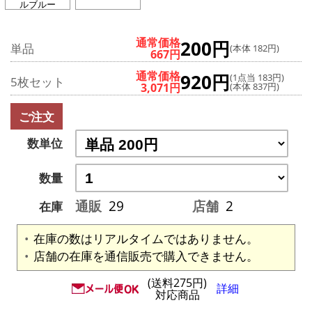
ルブルー
通常価格
200円
単品
(本体 182円)
667円
通常価格
920円
(1点当 183円)
5枚セット
3,071円
(本体 837円)
ご注文
数単位
数量
通販
29
店舗
2
在庫
在庫の数はリアルタイムではありません。
店舗の在庫を通信販売で購入できません。
(送料275円)
詳細
対応商品