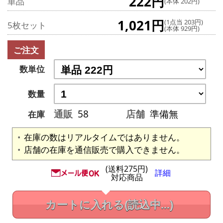
222円
単品
(本体 202円)
1,021円
(1点当 203円)
5枚セット
(本体 929円)
ご注文
数単位
数量
通販
58
店舗
準備無
在庫
在庫の数はリアルタイムではありません。
店舗の在庫を通信販売で購入できません。
(送料275円)
詳細
対応商品
カートに入れる
(読込中...)