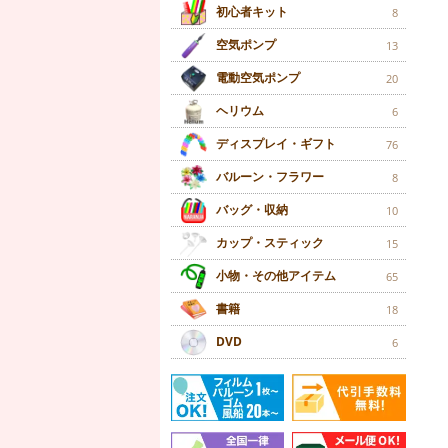
初心者キット
8
空気ポンプ
13
電動空気ポンプ
20
ヘリウム
6
ディスプレイ・ギフト
76
バルーン・フラワー
8
バッグ・収納
10
カップ・スティック
15
小物・その他アイテム
65
書籍
18
DVD
6