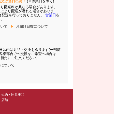
注文は当日出荷！
(※休業日を除く)
より配送料が異なる場合があります。
他により配送が遅れる場合がありま
は配送を行っておりません。
営業日
を
い。
ついて
お届け日数について
日以内は返品・交換を承ります(一部商
お客様都合での交換をご希望の場合は、
に新たにご注文ください。
換について
規約・同意事項
店舗