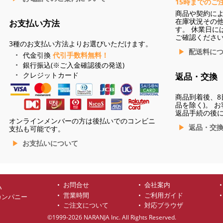
15時までのご
商品や契約に
在庫状況その
お支払い方法
す。 休業日に
ご確認くださ
3種のお支払い方法よりお選びいただけます。
配送料に
代金引換
代引手数料無料！
銀行振込(※ご入金確認後の発送)
クレジットカード
返品・交換
商品到着後、8
品を除く)。 
返品手続の後
オンラインメンバーの方は後払いでのコンビニ
返品・交
支払も可能です。
お支払いについて
お問合せ
会社案内
ハ
営業時間
ご利用ガイド
カンパニー
ご注文について
対応ブラウザ
©1999-2026 NARANJA Inc. All Rights Reserved.