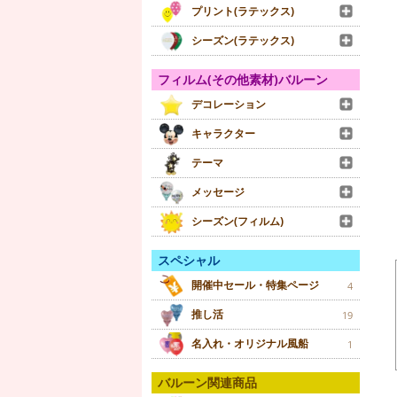
プリント(ラテックス)
シーズン(ラテックス)
フィルム(その他素材)バルーン
デコレーション
キャラクター
テーマ
メッセージ
シーズン(フィルム)
スペシャル
開催中セール・特集ページ
4
推し活
19
名入れ・オリジナル風船
1
バルーン関連商品