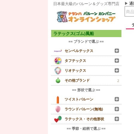
通
日本最大級のバルーン＆グッズ専門店
ラテックス(ゴム)風船
== ブランドで選ぶ ==
センペルテックス
タフテックス
リオテックス
その他ブランド
2
== 形状で選ぶ ==
ツイストバルーン
ラウンドバルーン(無地)
ラテックス・その他形状
== 季節・絵柄で選ぶ ==