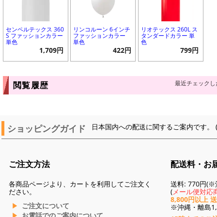
センペルテックス 360
リンコルーン 6インチ
リオテックス 260L ス
S ファッションカラー
ファッションカラー
タンダードカラー 単
単色
単色
色
1,709円
422円
799円
最近チェックし
閲覧履歴
ショッピングガイド
日本国内への配送に関するご案内です。 
ご注文方法
配送料・お
各商品ページより、カートを利用してご注文く
送料: 770円
ださい。
(
メール便対応商
8,800円以上 
ご注文について
※沖縄・離島1,3
お電話でのご案内について