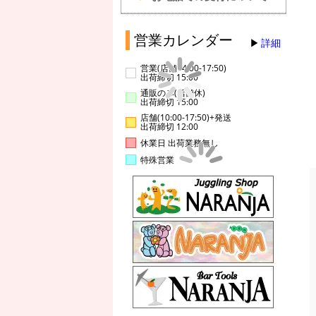
営業カレンダー
詳細
営業(店舗14:00-17:50)
出荷締切 15:00
通販のみ(店舗休)
出荷締切 15:00
店舗(10:00-17:50)+発送
出荷締切 12:00
休業日 出荷業務無し
特殊営業