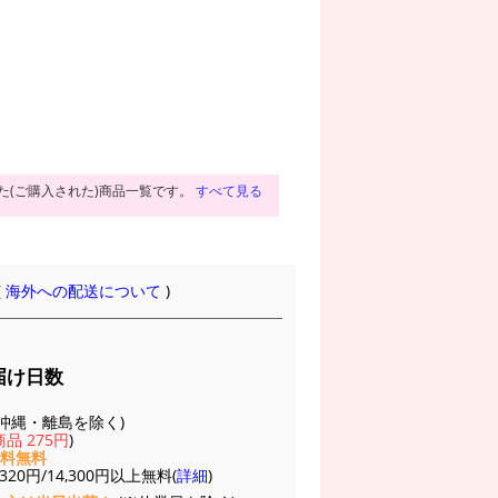
た(ご購入された)商品一覧です。
すべて見る
(
海外への配送について
)
届け日数
(※沖縄・離島を除く)
品 275円
)
送料無料
20円/14,300円以上無料(
詳細
)