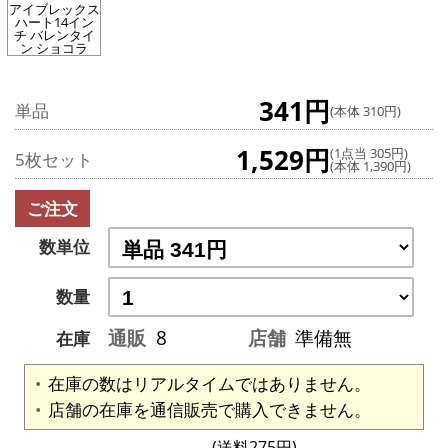
アイブレックス
ハート14イン
チ バレンタイ
ン ショコラ
341円
単品
(本体 310円)
1,529円
(1点当 305円)
5枚セット
(本体 1,390円)
ご注文
数単位
数量
通販
8
店舗
準備無
在庫
在庫の数はリアルタイムではありません。
店舗の在庫を通信販売で購入できません。
(送料275円)