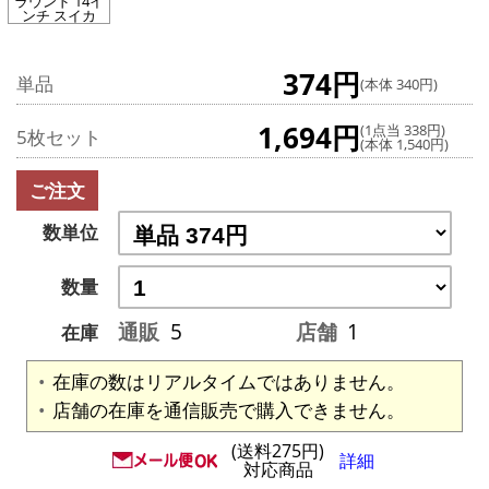
ラウンド 14イ
ンチ スイカ
374円
単品
(本体 340円)
1,694円
(1点当 338円)
5枚セット
(本体 1,540円)
ご注文
数単位
数量
通販
5
店舗
1
在庫
在庫の数はリアルタイムではありません。
店舗の在庫を通信販売で購入できません。
(送料275円)
詳細
対応商品