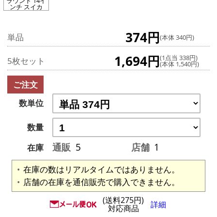
ラウンド 14イ
ンチ スイカ
374円
単品
(本体 340円)
1,694円
(1点当 338円)
5枚セット
(本体 1,540円)
ご注文
数単位
数量
通販
5
店舗
1
在庫
在庫の数はリアルタイムではありません。
店舗の在庫を通信販売で購入できません。
(送料275円)
詳細
対応商品