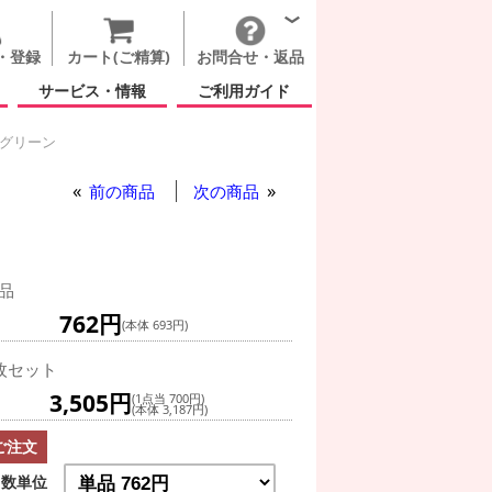
・登録
カート(ご精算)
お問合せ・返品
サービス・情報
ご利用ガイド
 グリーン
 マーブルズ ブルー グリーン
前の商品
次の商品
品
762円
(本体 693円)
枚セット
3,505円
(1点当 700円)
(本体 3,187円)
ご注文
数単位