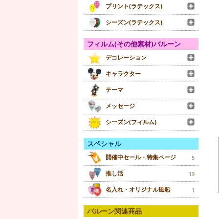
プリント(ラテックス)
シーズン(ラテックス)
フィルム(その他素材)バルーン
デコレーション
キャラクター
テーマ
メッセージ
シーズン(フィルム)
スペシャル
開催中セール・特集ページ
5
推し活
19
名入れ・オリジナル風船
1
バルーン関連商品