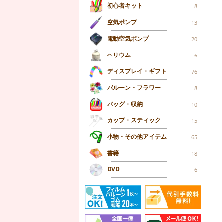
初心者キット
8
空気ポンプ
13
電動空気ポンプ
20
ヘリウム
6
ディスプレイ・ギフト
76
バルーン・フラワー
8
バッグ・収納
10
カップ・スティック
15
小物・その他アイテム
65
書籍
18
DVD
6