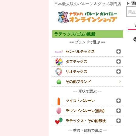
通
日本最大級のバルーン＆グッズ専門店
ラテックス(ゴム)風船
== ブランドで選ぶ ==
センペルテックス
タフテックス
リオテックス
その他ブランド
2
== 形状で選ぶ ==
ツイストバルーン
ラウンドバルーン(無地)
ラテックス・その他形状
== 季節・絵柄で選ぶ ==