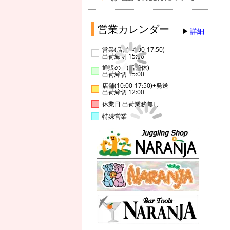
営業カレンダー
詳細
営業(店舗14:00-17:50)
出荷締切 15:00
通販のみ(店舗休)
出荷締切 15:00
店舗(10:00-17:50)+発送
出荷締切 12:00
休業日 出荷業務無し
特殊営業