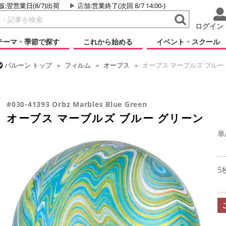
販:翌営業日(8/7)出荷
店舗
:営業終了(次回 8/7 14:00-)
ログイン
テーマ・季節で探す
これから始める
イベント・スクール
バルーン
トップ
フィルム
オーブス
オーブス マーブルズ ブルー
バルーン
トップ
フィルム
デコレーション
プリント
オーブス
#030-41393 Orbz Marbles Blue Green
オーブス マーブルズ ブルー グリーン
単
5