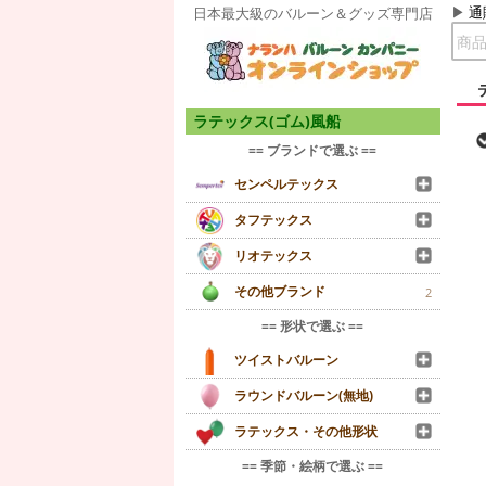
通
日本最大級のバルーン＆グッズ専門店
ラテックス(ゴム)風船
== ブランドで選ぶ ==
センペルテックス
タフテックス
リオテックス
その他ブランド
2
== 形状で選ぶ ==
ツイストバルーン
ラウンドバルーン(無地)
ラテックス・その他形状
== 季節・絵柄で選ぶ ==