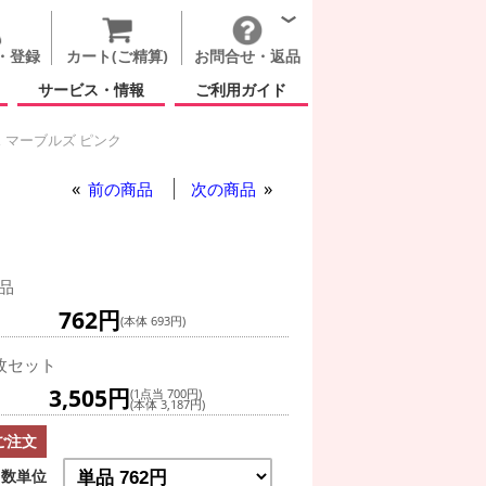
・登録
カート(ご精算)
お問合せ・返品
サービス・情報
ご利用ガイド
 マーブルズ ピンク
前の商品
次の商品
品
762円
(本体 693円)
枚セット
3,505円
(1点当 700円)
(本体 3,187円)
ご注文
数単位