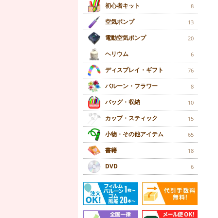
初心者キット
8
空気ポンプ
13
電動空気ポンプ
20
ヘリウム
6
ディスプレイ・ギフト
76
バルーン・フラワー
8
バッグ・収納
10
カップ・スティック
15
小物・その他アイテム
65
書籍
18
DVD
6