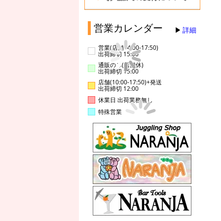
営業カレンダー
詳細
営業(店舗14:00-17:50)
出荷締切 15:00
通販のみ(店舗休)
出荷締切 15:00
店舗(10:00-17:50)+発送
出荷締切 12:00
休業日 出荷業務無し
特殊営業