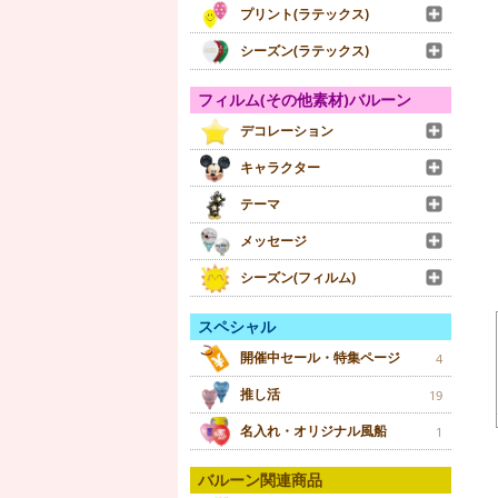
プリント(ラテックス)
シーズン(ラテックス)
フィルム(その他素材)バルーン
デコレーション
キャラクター
テーマ
メッセージ
シーズン(フィルム)
スペシャル
開催中セール・特集ページ
4
推し活
19
名入れ・オリジナル風船
1
バルーン関連商品