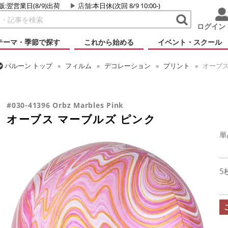
販:翌営業日(8/9)出荷
店舗
:本日休(次回 8/9 10:00-)
ログイン
テーマ・季節で探す
これから始める
イベント・スクール
バルーン
トップ
フィルム
デコレーション
プリント
オーブス
バルーン
トップ
フィルム
オーブス
オーブス マーブルズ ピンク
#030-41396 Orbz Marbles Pink
オーブス マーブルズ ピンク
単
5