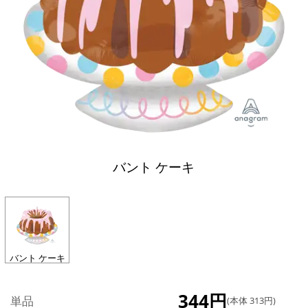
バント ケーキ
バント ケーキ
344円
単品
(本体 313円)