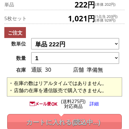
222円
単品
(本体 202円)
1,021円
(1点当 203円)
5枚セット
(本体 929円)
ご注文
数単位
数量
通販
30
店舗
準備無
在庫
在庫の数はリアルタイムではありません。
店舗の在庫を通信販売で購入できません。
(送料275円)
詳細
対応商品
カートに入れる
(読込中...)