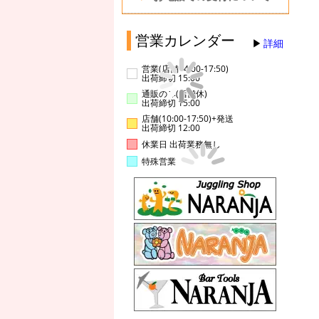
営業カレンダー
詳細
営業(店舗14:00-17:50)
出荷締切 15:00
通販のみ(店舗休)
出荷締切 15:00
店舗(10:00-17:50)+発送
出荷締切 12:00
休業日 出荷業務無し
特殊営業