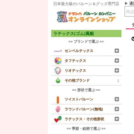
通
日本最大級のバルーン＆グッズ専門店
ラテックス(ゴム)風船
== ブランドで選ぶ ==
センペルテックス
タフテックス
リオテックス
その他ブランド
2
== 形状で選ぶ ==
ツイストバルーン
ラウンドバルーン(無地)
ラテックス・その他形状
== 季節・絵柄で選ぶ ==