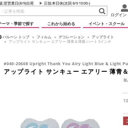
販:翌営業日(8/9)出荷
店舗
:本日休(次回 8/9 10:00-)
ログイン
テーマ・季節で探す
これから始める
イベント・スクール
バルーン
トップ
フィルム
デコレーション
アップライト
アップライト サンキュー エアリー 薄青＆薄紫 ハート 5インチ
バルーン
トップ
フィルム
メッセージ
サンキュー
アップライト サンキュー エアリー 薄青＆薄紫 ハート 5インチ
#040-20608 Upright Thank You Airy Light Blue & Light Pu
アップライト サンキュー エアリー 薄青＆
単
1