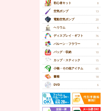
初心者キット
8
空気ポンプ
13
電動空気ポンプ
20
ヘリウム
6
ディスプレイ・ギフト
76
バルーン・フラワー
8
バッグ・収納
10
カップ・スティック
15
小物・その他アイテム
65
書籍
18
DVD
6