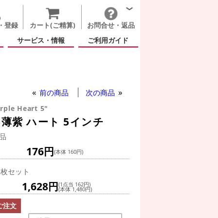
・登録
カート(ご精算)
お問合せ・返品
サービス・情報
ご利用ガイド
前の商品
次の商品
rple Heart 5"
薄紫 ハート 5インチ
品
176円
(本体 160円)
0枚セット
1,628円
(1点当 162円)
(本体 1,480円)
ご注文