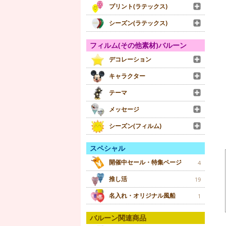
プリント(ラテックス)
シーズン(ラテックス)
フィルム(その他素材)バルーン
デコレーション
キャラクター
テーマ
メッセージ
シーズン(フィルム)
スペシャル
開催中セール・特集ページ
4
推し活
19
名入れ・オリジナル風船
1
バルーン関連商品