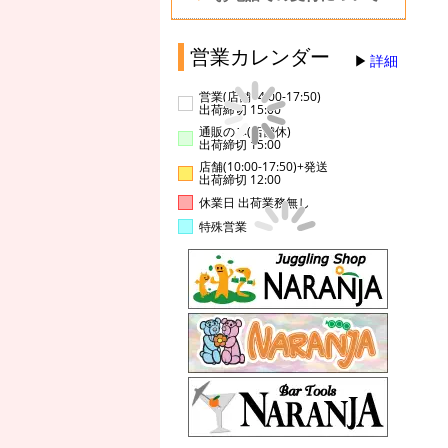
営業カレンダー
詳細
営業(店舗14:00-17:50)
出荷締切 15:00
通販のみ(店舗休)
出荷締切 15:00
店舗(10:00-17:50)+発送
出荷締切 12:00
休業日 出荷業務無し
特殊営業