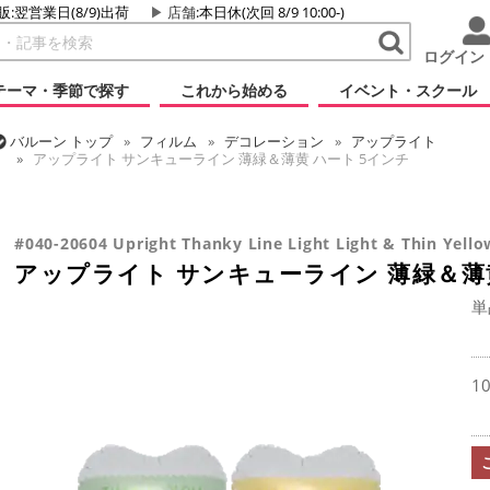
販:翌営業日(8/9)出荷
店舗
:本日休(次回 8/9 10:00-)
ログイン
テーマ・季節で探す
これから始める
イベント・スクール
バルーン
トップ
フィルム
デコレーション
アップライト
アップライト サンキューライン 薄緑＆薄黄 ハート 5インチ
バルーン
トップ
フィルム
メッセージ
サンキュー
アップライト サンキューライン 薄緑＆薄黄 ハート 5インチ
#040-20604 Upright Thanky Line Light Light & Thin Yello
アップライト サンキューライン 薄緑＆薄黄
単
1