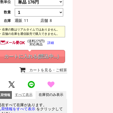
数単位
数量
通販
11
店舗
8
在庫
在庫の数はリアルタイムではありません。
店舗の在庫を通信販売で購入できません。
(送料275円)
詳細
対応商品
カートに入れる
(読込中...)
カートを見る
・ご精算
入荷情報
すべて表示
在庫切のみ表示
現在すべて在庫があります。
をクリックして
入荷情報をすべて表示