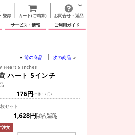
・登録
カート(ご精算)
お問合せ・返品
サービス・情報
ご利用ガイド
前の商品
次の商品
w Heart 5 Inches
 ハート 5インチ
品
176円
(本体 160円)
0枚セット
1,628円
(1点当 162円)
(本体 1,480円)
ご注文