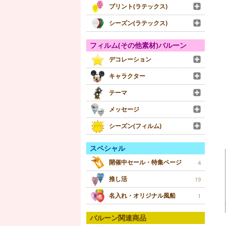
プリント(ラテックス)
シーズン(ラテックス)
フィルム(その他素材)バルーン
デコレーション
キャラクター
テーマ
メッセージ
シーズン(フィルム)
スペシャル
開催中セール・特集ページ
4
推し活
19
名入れ・オリジナル風船
1
バルーン関連商品