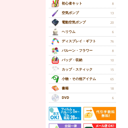
初心者キット
8
空気ポンプ
13
電動空気ポンプ
20
ヘリウム
6
ディスプレイ・ギフト
76
バルーン・フラワー
8
バッグ・収納
10
カップ・スティック
15
小物・その他アイテム
65
書籍
18
DVD
6