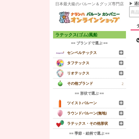
通
日本最大級のバルーン＆グッズ専門店
ラテックス(ゴム)風船
== ブランドで選ぶ ==
センペルテックス
タフテックス
リオテックス
その他ブランド
2
== 形状で選ぶ ==
ツイストバルーン
ラウンドバルーン(無地)
ラテックス・その他形状
== 季節・絵柄で選ぶ ==