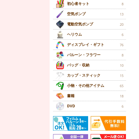
初心者キット
8
空気ポンプ
13
電動空気ポンプ
20
ヘリウム
6
ディスプレイ・ギフト
76
バルーン・フラワー
8
バッグ・収納
10
カップ・スティック
15
小物・その他アイテム
65
書籍
18
DVD
6