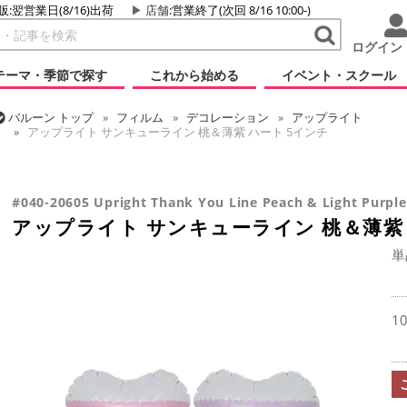
販:翌営業日(8/16)出荷
店舗
:営業終了(次回 8/16 10:00-)
ログイン
テーマ・季節で探す
これから始める
イベント・スクール
バルーン
トップ
フィルム
デコレーション
アップライト
アップライト サンキューライン 桃＆薄紫 ハート 5インチ
バルーン
トップ
フィルム
メッセージ
サンキュー
アップライト サンキューライン 桃＆薄紫 ハート 5インチ
#040-20605 Upright Thank You Line Peach & Light Purple
アップライト サンキューライン 桃＆薄紫 
単
1