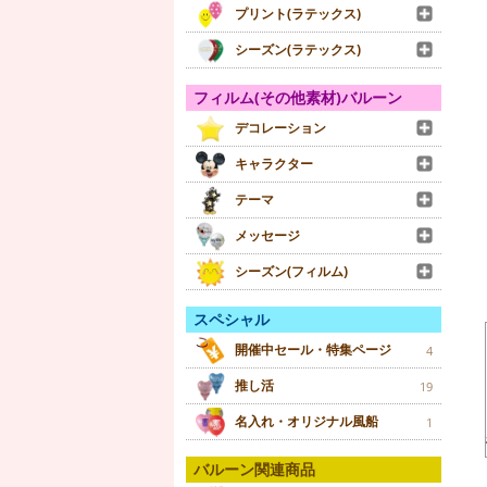
プリント(ラテックス)
シーズン(ラテックス)
フィルム(その他素材)バルーン
デコレーション
キャラクター
テーマ
メッセージ
シーズン(フィルム)
スペシャル
開催中セール・特集ページ
4
推し活
19
名入れ・オリジナル風船
1
バルーン関連商品