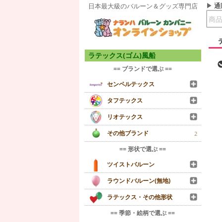
通
日本最大級のバルーン＆グッズ専門店
ラテックス(ゴム)風船
== ブランドで選ぶ ==
センペルテックス
タフテックス
リオテックス
その他ブランド
2
== 形状で選ぶ ==
ツイストバルーン
ラウンドバルーン(無地)
ラテックス・その他形状
== 季節・絵柄で選ぶ ==