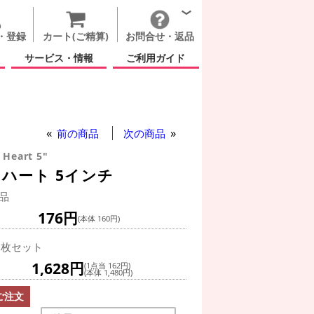
・登録
カート(ご精算)
お問合せ・返品
サービス・情報
ご利用ガイド
前の商品
次の商品
 Heart 5"
ハート 5インチ
品
176円
(本体 160円)
0枚セット
1,628円
(1点当 162円)
(本体 1,480円)
ご注文