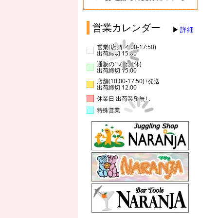
営業カレンダー
詳細
営業(店舗14:00-17:50)
出荷締切 15:00
通販のみ(店舗休)
出荷締切 15:00
店舗(10:00-17:50)+発送
出荷締切 12:00
休業日 出荷業務無し
特殊営業