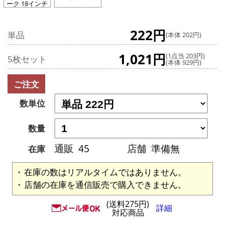
ーク 18インチ
222円
単品
(本体 202円)
1,021円
(1点当 203円)
5枚セット
(本体 929円)
ご注文
数単位
数量
通販
45
店舗
準備無
在庫
在庫の数はリアルタイムではありません。
店舗の在庫を通信販売で購入できません。
(送料275円)
詳細
対応商品