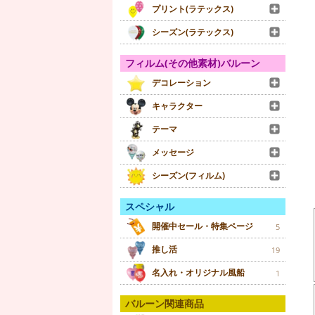
プリント(ラテックス)
シーズン(ラテックス)
フィルム(その他素材)バルーン
デコレーション
キャラクター
テーマ
メッセージ
シーズン(フィルム)
スペシャル
開催中セール・特集ページ
5
推し活
19
名入れ・オリジナル風船
1
バルーン関連商品