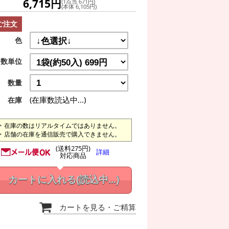
6,715円
(1点当 671円)
(本体 6,105円)
ご注文
色
数単位
数量
(在庫数読込中...)
在庫
在庫の数はリアルタイムではありません。
店舗の在庫を通信販売で購入できません。
(送料275円)
詳細
対応商品
カートに入れる
(読込中...)
カートを見る
・ご精算