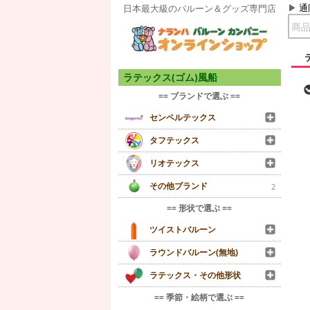
通
日本最大級のバルーン＆グッズ専門店
ラテックス(ゴム)風船
== ブランドで選ぶ ==
センペルテックス
タフテックス
リオテックス
その他ブランド
2
== 形状で選ぶ ==
ツイストバルーン
ラウンドバルーン(無地)
ラテックス・その他形状
== 季節・絵柄で選ぶ ==