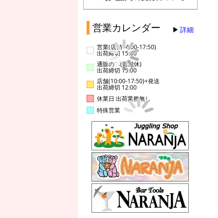
営業カレンダー
詳細
営業(店舗14:00-17:50)
出荷締切 15:00
通販のみ(店舗休)
出荷締切 15:00
店舗(10:00-17:50)+発送
出荷締切 12:00
休業日 出荷業務無し
特殊営業