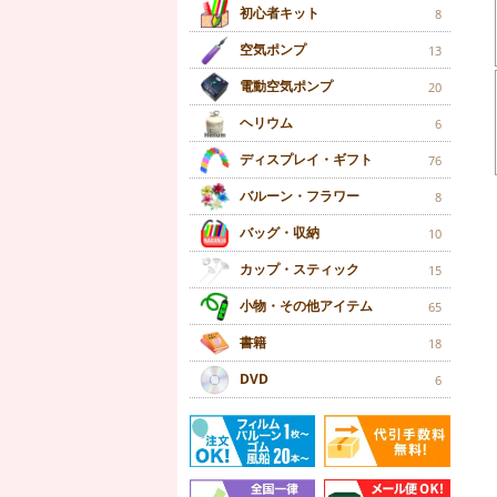
初心者キット
8
空気ポンプ
13
電動空気ポンプ
20
ヘリウム
6
ディスプレイ・ギフト
76
バルーン・フラワー
8
バッグ・収納
10
カップ・スティック
15
小物・その他アイテム
65
書籍
18
DVD
6