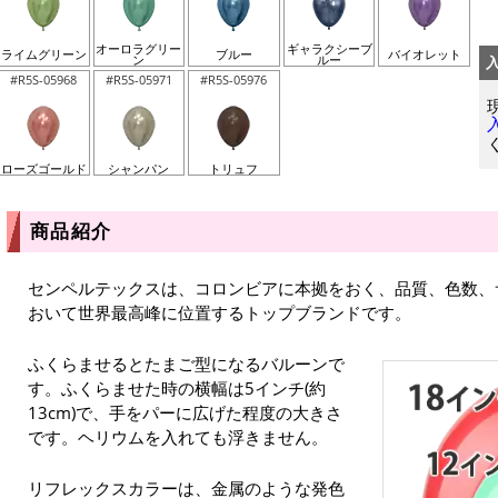
オーロラグリー
ギャラクシーブ
ライムグリーン
ブルー
バイオレット
ン
ルー
#R5S-05968
#R5S-05971
#R5S-05976
ローズゴールド
シャンパン
トリュフ
商品紹介
センペルテックスは、コロンビアに本拠をおく、品質、色数、
おいて世界最高峰に位置するトップブランドです。
ふくらませるとたまご型になるバルーンで
す。ふくらませた時の横幅は5インチ(約
13cm)で、手をパーに広げた程度の大きさ
です。ヘリウムを入れても浮きません。
リフレックスカラーは、金属のような発色