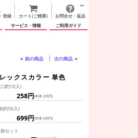
・登録
カート(ご精算)
お問合せ・返品
サービス・情報
ご利用ガイド
前の商品
次の商品
フレックスカラー 単色
ニ(約10入)
258円
(本体 235円)
袋(約50入)
699円
(本体 636円)
0袋セット