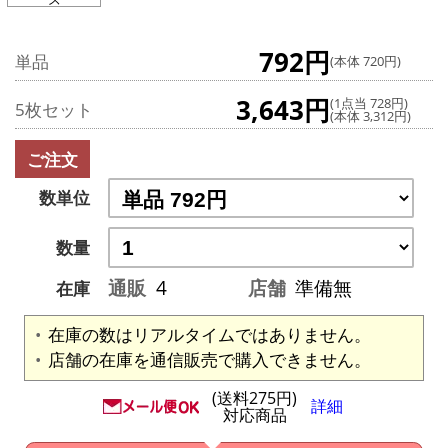
792円
単品
(本体 720円)
3,643円
(1点当 728円)
5枚セット
(本体 3,312円)
ご注文
数単位
数量
通販
4
店舗
準備無
在庫
在庫の数はリアルタイムではありません。
店舗の在庫を通信販売で購入できません。
(送料275円)
詳細
対応商品