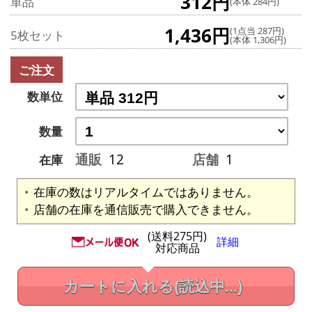
312円
単品
(本体 284円)
1,436円
(1点当 287円)
5枚セット
(本体 1,306円)
ご注文
数単位
数量
通販
12
店舗
1
在庫
在庫の数はリアルタイムではありません。
店舗の在庫を通信販売で購入できません。
(送料275円)
詳細
対応商品
カートに入れる
(読込中...)