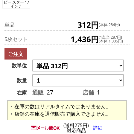
ピー スター 17
インチ
312円
単品
(本体 284円)
1,436円
(1点当 287円)
5枚セット
(本体 1,306円)
ご注文
数単位
数量
通販
27
店舗
1
在庫
在庫の数はリアルタイムではありません。
店舗の在庫を通信販売で購入できません。
(送料275円)
詳細
対応商品