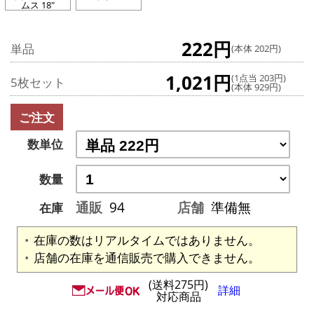
ムス 18"
222円
単品
(本体 202円)
1,021円
(1点当 203円)
5枚セット
(本体 929円)
ご注文
数単位
数量
通販
94
店舗
準備無
在庫
在庫の数はリアルタイムではありません。
店舗の在庫を通信販売で購入できません。
(送料275円)
詳細
対応商品