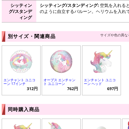
シッティン
シッティング/スタンディング:
空気を入れると
グ/スタンデ
のように自立するバルーン。ヘリウムを入れ
ィング
サイズや色の異な
別サイズ・関連商品
エンチャント ユニコ
オーブス エンチャン
エンチャント ユニコ
ーン 17インチ
ト ユニコーン
ーン ヘッド
312円
762円
697円
同時購入商品