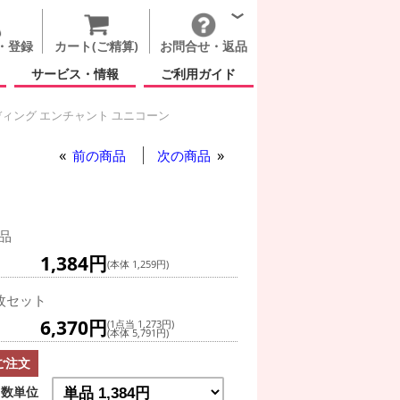
・登録
カート(ご精算)
お問合せ・返品
サービス・情報
ご利用ガイド
ィング エンチャント ユニコーン
グ(空気自立型) バルーン
前の商品
次の商品
品
1,384円
(本体 1,259円)
枚セット
6,370円
(1点当 1,273円)
(本体 5,791円)
ご注文
数単位