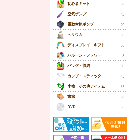
初心者キット
8
空気ポンプ
13
電動空気ポンプ
20
ヘリウム
6
ディスプレイ・ギフト
76
バルーン・フラワー
8
バッグ・収納
10
カップ・スティック
15
小物・その他アイテム
65
書籍
18
DVD
6