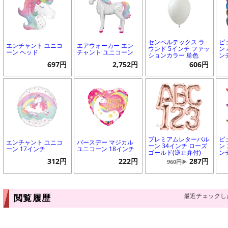
センペルテックス ラ
ピ
エンチャント ユニコ
エアウォーカー エン
ウンド 5インチ ファッ
ン 
ーン ヘッド
チャント ユニコーン
ションカラー 単色
ン
697円
2,752円
606円
プレミアムレターバル
ピ
エンチャント ユニコ
バースデー マジカル
ーン 34インチ ローズ
ン 
ーン 17インチ
ユニコーン 18インチ
ゴールド(逆止弁付)
ン
312円
222円
287円
960円▶
最近チェックし
閲覧履歴