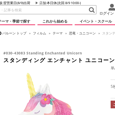
販:翌営業日(8/9)出荷
店舗
:本日休(次回 8/9 10:00-)
ログイン
テーマ・季節で探す
これから始める
イベント・スクール
バルーン
トップ
フィルム
テーマ
恐竜・ユニコーン
スタンデ
バルーン
トップ
フィルム
デコレーション
エアー・スタンディン
スタンディング エンチャント ユニコーン
#030-43083 Standing Enchanted Unicorn
スタンディング エンチャント ユニコーン
単
5