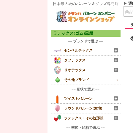
通
日本最大級のバルーン＆グッズ専門店
ラテックス(ゴム)風船
== ブランドで選ぶ ==
センペルテックス
タフテックス
リオテックス
その他ブランド
2
== 形状で選ぶ ==
ツイストバルーン
ラウンドバルーン(無地)
ラテックス・その他形状
== 季節・絵柄で選ぶ ==