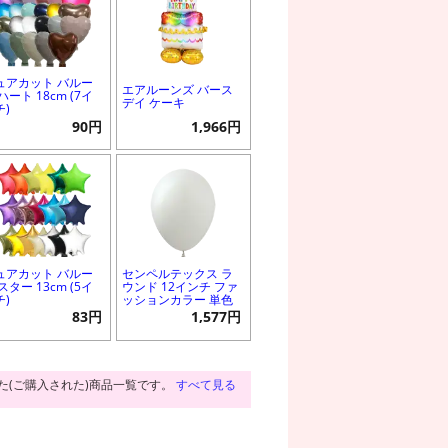
ュアカット バルー
エアルーンズ バース
ハート 18cm (7イ
デイ ケーキ
チ)
90円
1,966円
ュアカット バルー
センペルテックス ラ
スター 13cm (5イ
ウンド 12インチ ファ
チ)
ッションカラー 単色
83円
1,577円
た(ご購入された)商品一覧です。
すべて見る