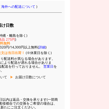
(
海外への配送について
)
届け日数
(※沖縄・離島を除く)
品 275円
)
送料無料
20円/14,300円以上無料(
詳細
)
注文は当日出荷！
(※休業日を除く)
より配送料が異なる場合があります。
他により配送が遅れる場合がありま
は配送を行っておりません。
営業日
を
い。
ついて
お届け日数について
日以内は返品・交換を承ります(一部商
お客様都合での交換をご希望の場合は、
に新たにご注文ください。