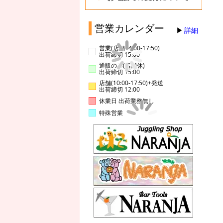
営業カレンダー
詳細
営業(店舗14:00-17:50)
出荷締切 15:00
通販のみ(店舗休)
出荷締切 15:00
店舗(10:00-17:50)+発送
出荷締切 12:00
休業日 出荷業務無し
特殊営業