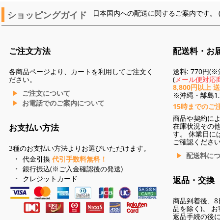
ショッピングガイド
日本国内への配送に関するご案内です。 
ご注文方法
配送料・お
各商品ページより、カートを利用してご注文く
送料: 770円
ださい。
(
メール便対応商
8,800円以上 
ご注文について
※沖縄・離島1,3
お電話でのご案内について
15時までのご
商品や契約に
在庫状況その
お支払い方法
す。 休業日に
ご確認くださ
3種のお支払い方法よりお選びいただけます。
配送料に
代金引換
代引手数料無料！
銀行振込(※ご入金確認後の発送)
クレジットカード
返品・交換
商品到着後、8
品を除く)。 
返品手続の後