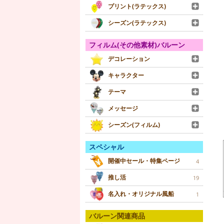
プリント(ラテックス)
シーズン(ラテックス)
フィルム(その他素材)バルーン
デコレーション
キャラクター
テーマ
メッセージ
シーズン(フィルム)
スペシャル
開催中セール・特集ページ
4
推し活
19
名入れ・オリジナル風船
1
バルーン関連商品