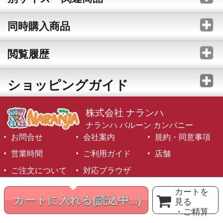
同時購入商品
閲覧履歴
ショッピングガイド
株式会社 ナランハ
ナランハ バルーン カンパニー
お問合せ
会社案内
規約・同意事項
営業時間
ご利用ガイド
店舗
ご注文について
対応ブラウザ
©1999-2026 NARANJA Inc. All Rights Reserved.
カートを
カートに入れる
(読込中...)
見る
・ご精算