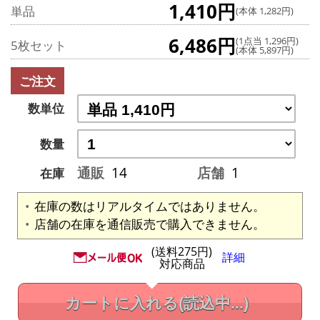
1,410円
単品
(本体 1,282円)
6,486円
(1点当 1,296円)
5枚セット
(本体 5,897円)
ご注文
数単位
数量
通販
14
店舗
1
在庫
在庫の数はリアルタイムではありません。
店舗の在庫を通信販売で購入できません。
(送料275円)
詳細
対応商品
カートに入れる
(読込中...)