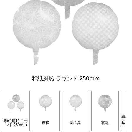
和紙風船 ラウンド 250mm
手描
和紙風船 ラウ
と内
市松
麻の葉
雲龍
ンド 250mm
アレ
(ハ