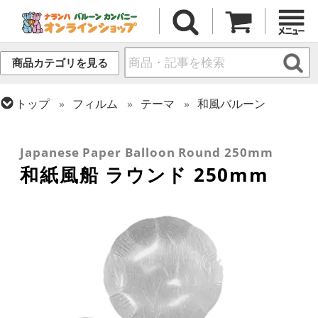
商品カテゴリを見る
トップ
フィルム
テーマ
和風バルーン
トップ
フィルム
シーズン(フィルム)
トップ
フィルム
シーズン(フィルム)
新年
トップ
フィルム
デコレーション
ひなまつり・こどもの日
無地フィルム(ヘリウム非対応)
Japanese Paper Balloon Round 250mm
和紙風船 ラウンド 250mm