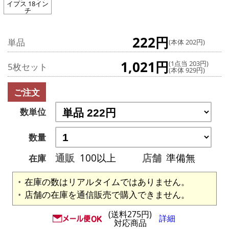
イプス 18イン
チ
222円
単品
(本体 202円)
1,021円
(1点当 203円)
5枚セット
(本体 929円)
ご注文
数単位
数量
通販
100以上
店舗
準備無
在庫
在庫の数はリアルタイムではありません。
店舗の在庫を通信販売で購入できません。
(送料275円)
詳細
対応商品