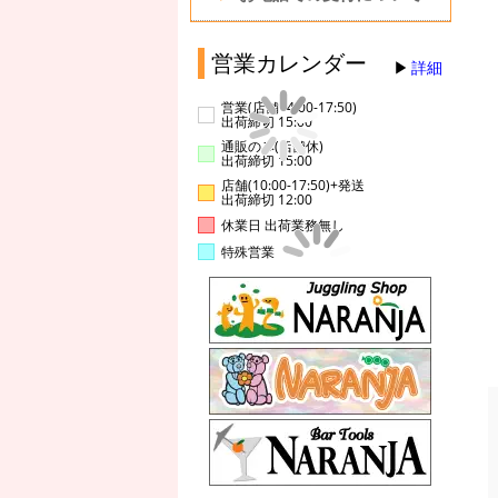
営業カレンダー
詳細
営業(店舗14:00-17:50)
出荷締切 15:00
通販のみ(店舗休)
出荷締切 15:00
店舗(10:00-17:50)+発送
出荷締切 12:00
休業日 出荷業務無し
特殊営業