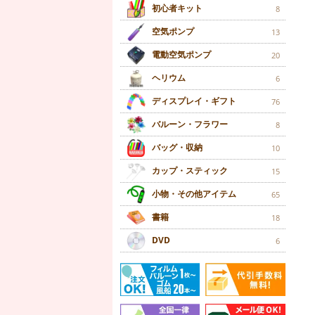
初心者キット
8
空気ポンプ
13
電動空気ポンプ
20
ヘリウム
6
ディスプレイ・ギフト
76
バルーン・フラワー
8
バッグ・収納
10
カップ・スティック
15
小物・その他アイテム
65
書籍
18
DVD
6