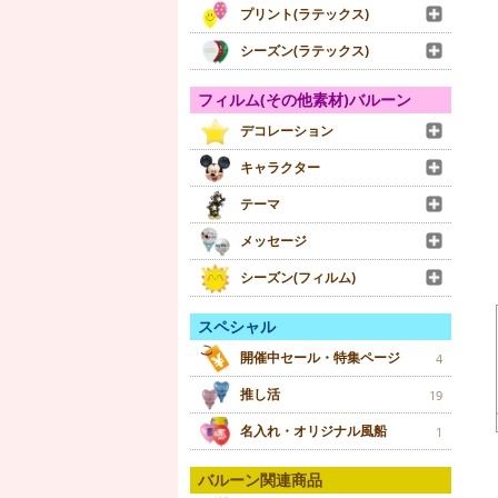
プリント(ラテックス)
シーズン(ラテックス)
フィルム(その他素材)バルーン
デコレーション
キャラクター
テーマ
メッセージ
シーズン(フィルム)
スペシャル
開催中セール・特集ページ
4
推し活
19
名入れ・オリジナル風船
1
バルーン関連商品