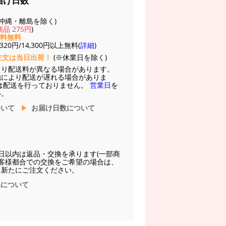
届け日数
(※沖縄・離島を除く)
品 275円
)
送料無料
20円/14,300円以上無料(
詳細
)
注文は当日出荷！
(※休業日を除く)
より配送料が異なる場合があります。
他により配送が遅れる場合がありま
は配送を行っておりません。
営業日
を
い。
ついて
お届け日数について
日以内は返品・交換を承ります(一部商
お客様都合での交換をご希望の場合は、
に新たにご注文ください。
換について