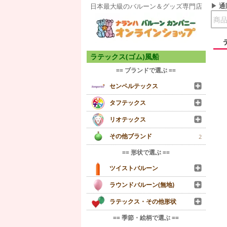
通
日本最大級のバルーン＆グッズ専門店
ラテックス(ゴム)風船
== ブランドで選ぶ ==
センペルテックス
タフテックス
リオテックス
その他ブランド
2
== 形状で選ぶ ==
ツイストバルーン
ラウンドバルーン(無地)
ラテックス・その他形状
== 季節・絵柄で選ぶ ==