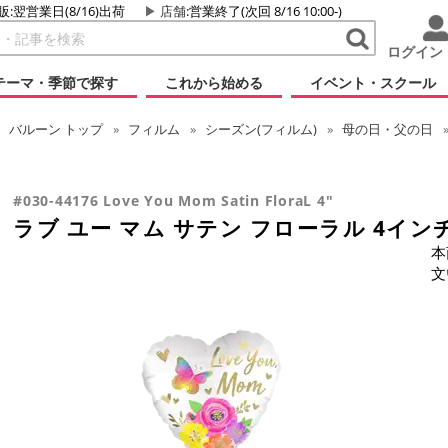
販:翌営業日(8/16)出荷
店舗
:営業終了(次回 8/16 10:00-)
ログイン
テーマ・季節で探す
これから始める
イベント・スクール
バルーン
トップ
フィルム
シーズン(フィルム)
母の日・父の日
#030-44176 Love You Mom Satin FloraL 4"
ラブ ユー マム サテン フローラル 4イン
本
文