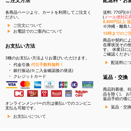
ご注文方法
配送料・お
各商品ページより、カートを利用してご注文く
送料: 770円
ださい。
(
メール便対応商
8,800円以上 
ご注文について
※沖縄・離島1,3
お電話でのご案内について
15時までのご
商品や契約に
在庫状況その
お支払い方法
す。 休業日に
ご確認くださ
3種のお支払い方法よりお選びいただけます。
配送料に
代金引換
代引手数料無料！
銀行振込(※ご入金確認後の発送)
クレジットカード
返品・交換
商品到着後、8
品を除く)。 
返品手続の後
オンラインメンバーの方は後払いでのコンビニ
返品・交
支払も可能です。
お支払いについて