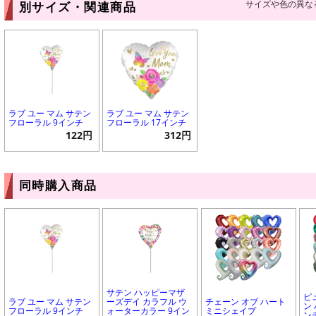
サイズや色の異な
別サイズ・関連商品
ラブ ユー マム サテン
ラブ ユー マム サテン
フローラル 9インチ
フローラル 17インチ
122円
312円
同時購入商品
サテン ハッピーマザ
ピ
ラブ ユー マム サテン
ーズデイ カラフル ウ
チェーン オブ ハート
ン 
フローラル 9インチ
ォーターカラー 9イン
ミニシェイプ
ン