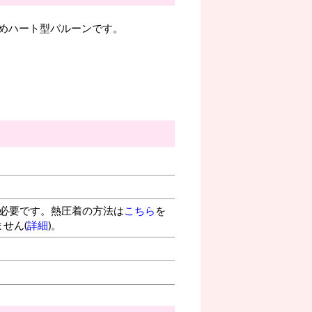
めハート型バルーンです。
が必要です。熱圧着の方法は
こちら
を
せん(
詳細
)。