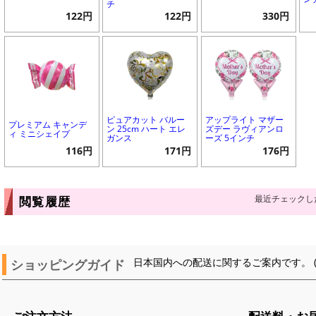
チ
122円
122円
330円
ピュアカット バルー
アップライト マザー
プレミアム キャンデ
ン 25cm ハート エレ
ズデー ラヴィアンロ
ィ ミニシェイプ
ガンス
ーズ 5インチ
116円
171円
176円
最近チェックし
閲覧履歴
ショッピングガイド
日本国内への配送に関するご案内です。 