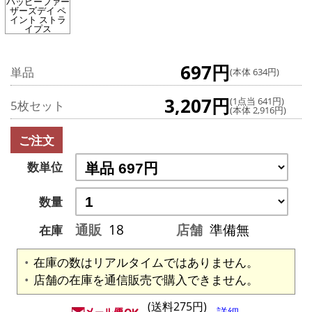
ハッピーファー
ザーズデイ ペ
イント ストラ
イプス
697円
単品
(本体 634円)
3,207円
(1点当 641円)
5枚セット
(本体 2,916円)
ご注文
数単位
数量
通販
18
店舗
準備無
在庫
在庫の数はリアルタイムではありません。
店舗の在庫を通信販売で購入できません。
(送料275円)