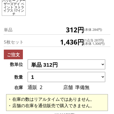
ハッピーファー
ザーズデイ ペ
イント ストラ
イプス 17イン
チ
312円
単品
(本体 284円)
1,436円
(1点当 287円)
5枚セット
(本体 1,306円)
ご注文
数単位
数量
通販
2
店舗
準備無
在庫
在庫の数はリアルタイムではありません。
店舗の在庫を通信販売で購入できません。