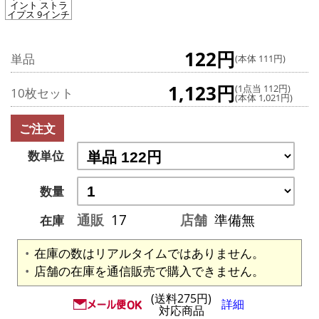
イント ストラ
イプス 9インチ
122円
単品
(本体 111円)
1,123円
(1点当 112円)
10枚セット
(本体 1,021円)
ご注文
数単位
数量
通販
17
店舗
準備無
在庫
在庫の数はリアルタイムではありません。
店舗の在庫を通信販売で購入できません。
(送料275円)
詳細
対応商品