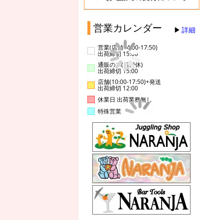
営業カレンダー
詳細
営業(店舗14:00-17:50)
出荷締切 15:00
通販のみ(店舗休)
出荷締切 15:00
店舗(10:00-17:50)+発送
出荷締切 12:00
休業日 出荷業務無し
特殊営業