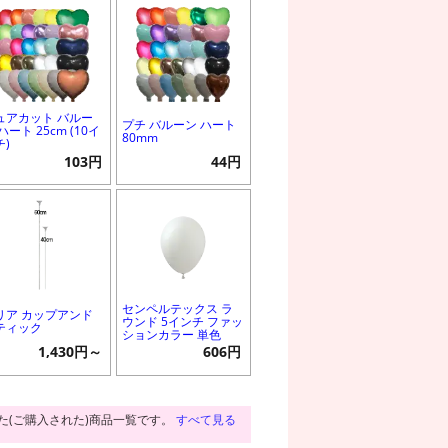
ュアカット バルー
プチ バルーン ハート
ハート 25cm (10イ
80mm
チ)
103円
44円
センペルテックス ラ
リア カップアンド
ウンド 5インチ ファッ
ティック
ションカラー 単色
1,430円～
606円
た(ご購入された)商品一覧です。
すべて見る