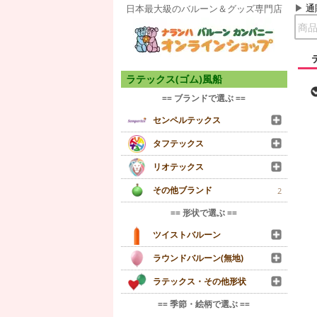
通
日本最大級のバルーン＆グッズ専門店
ラテックス(ゴム)風船
== ブランドで選ぶ ==
センペルテックス
タフテックス
リオテックス
その他ブランド
2
== 形状で選ぶ ==
ツイストバルーン
ラウンドバルーン(無地)
ラテックス・その他形状
== 季節・絵柄で選ぶ ==