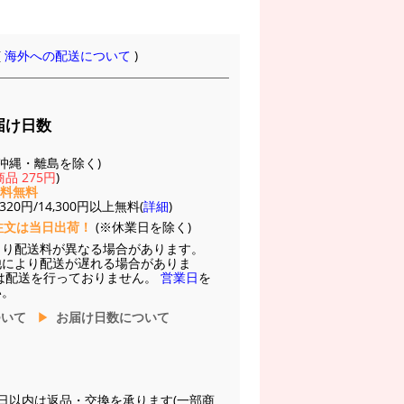
(
海外への配送について
)
届け日数
(※沖縄・離島を除く)
品 275円
)
送料無料
20円/14,300円以上無料(
詳細
)
注文は当日出荷！
(※休業日を除く)
より配送料が異なる場合があります。
他により配送が遅れる場合がありま
は配送を行っておりません。
営業日
を
い。
ついて
お届け日数について
日以内は返品・交換を承ります(一部商