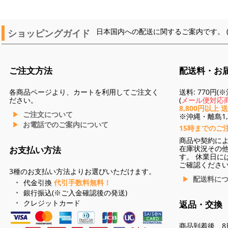
ショッピングガイド
日本国内への配送に関するご案内です。 
ご注文方法
配送料・お
各商品ページより、カートを利用してご注文く
送料: 770円
ださい。
(
メール便対応商
8,800円以上 
ご注文について
※沖縄・離島1,3
お電話でのご案内について
15時までのご
商品や契約に
在庫状況その
お支払い方法
す。 休業日に
ご確認くださ
3種のお支払い方法よりお選びいただけます。
配送料に
代金引換
代引手数料無料！
銀行振込(※ご入金確認後の発送)
クレジットカード
返品・交換
商品到着後、8