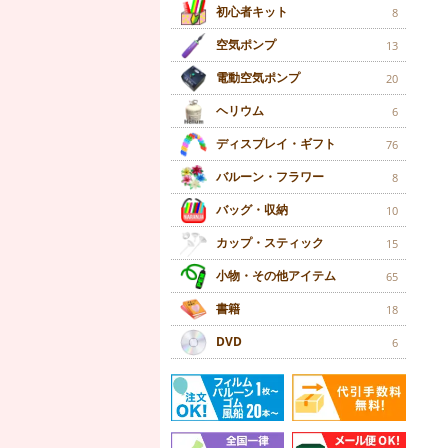
初心者キット
8
空気ポンプ
13
電動空気ポンプ
20
ヘリウム
6
ディスプレイ・ギフト
76
バルーン・フラワー
8
バッグ・収納
10
カップ・スティック
15
小物・その他アイテム
65
書籍
18
DVD
6