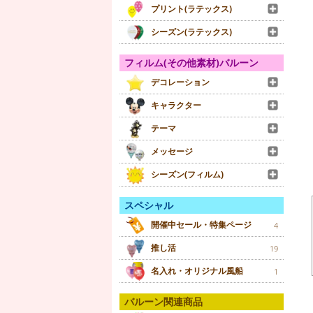
プリント(ラテックス)
シーズン(ラテックス)
フィルム(その他素材)バルーン
デコレーション
キャラクター
テーマ
メッセージ
シーズン(フィルム)
スペシャル
開催中セール・特集ページ
4
推し活
19
名入れ・オリジナル風船
1
バルーン関連商品