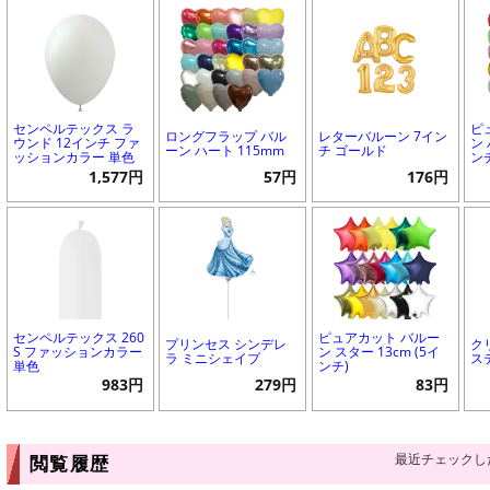
センペルテックス ラ
ピ
ロングフラップ バル
レターバルーン 7イン
ウンド 12インチ ファ
ン 
ーン ハート 115mm
チ ゴールド
ッションカラー 単色
ン
1,577円
57円
176円
センペルテックス 260
ピュアカット バルー
プリンセス シンデレ
ク
S ファッションカラー
ン スター 13cm (5イ
ラ ミニシェイプ
ス
単色
ンチ)
983円
279円
83円
最近チェックし
閲覧履歴