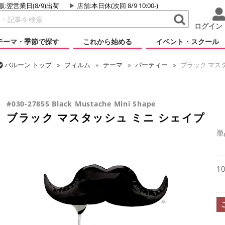
販:翌営業日(8/9)出荷
店舗
:本日休(次回 8/9 10:00-)
ログイン
テーマ・季節で探す
これから始める
イベント・スクール
バルーン
トップ
フィルム
テーマ
パーティー
ブラック マス
バルーン
トップ
フィルム
シーズン(フィルム)
母の日・父の日
#030-27855 Black Mustache Mini Shape
ブラック マスタッシュ ミニ シェイプ
単
1