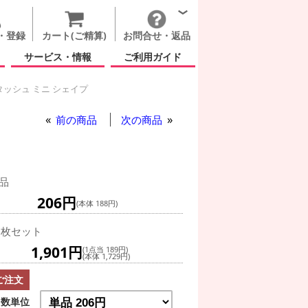
・登録
カート(ご精算)
お問合せ・返品
サービス・情報
ご利用ガイド
タッシュ ミニ シェイプ
ブラック マスタッシュ ミニ シェイプ
前の商品
次の商品
品
206円
(本体 188円)
0枚セット
1,901円
(1点当 189円)
(本体 1,729円)
ご注文
数単位