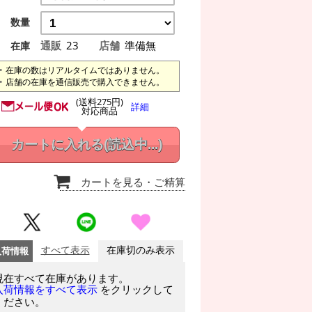
数量
通販
23
店舗
準備無
在庫
在庫の数はリアルタイムではありません。
店舗の在庫を通信販売で購入できません。
(送料275円)
詳細
対応商品
カートに入れる
(読込中...)
カートを見る
・ご精算
入荷情報
すべて表示
在庫切のみ表示
現在すべて在庫があります。
をクリックして
入荷情報をすべて表示
ください。