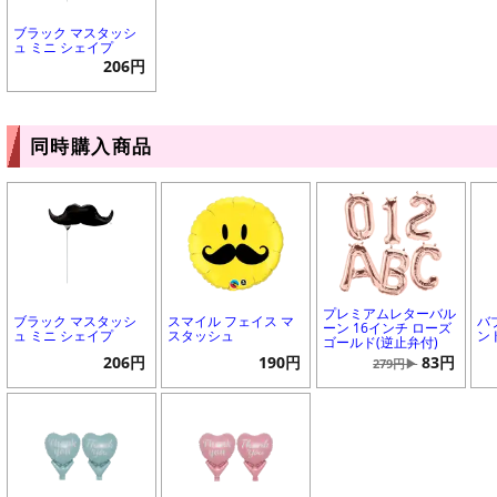
ブラック マスタッシ
ュ ミニ シェイプ
206円
同時購入商品
プレミアムレターバル
ブラック マスタッシ
スマイル フェイス マ
バ
ーン 16インチ ローズ
ュ ミニ シェイプ
スタッシュ
ン
ゴールド(逆止弁付)
206円
190円
83円
279円▶