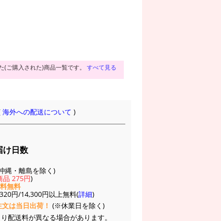
た(ご購入された)商品一覧です。
すべて見る
(
海外への配送について
)
届け日数
(※沖縄・離島を除く)
品 275円
)
送料無料
20円/14,300円以上無料(
詳細
)
注文は当日出荷！
(※休業日を除く)
より配送料が異なる場合があります。