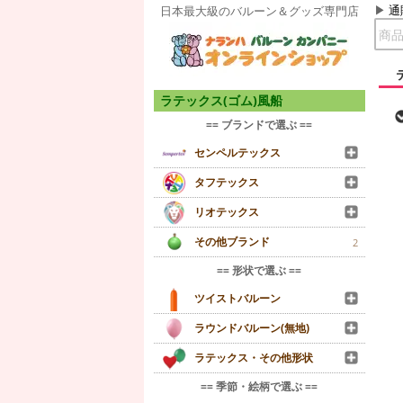
通
日本最大級のバルーン＆グッズ専門店
ラテックス(ゴム)風船
== ブランドで選ぶ ==
センペルテックス
タフテックス
リオテックス
その他ブランド
2
== 形状で選ぶ ==
ツイストバルーン
ラウンドバルーン(無地)
ラテックス・その他形状
== 季節・絵柄で選ぶ ==