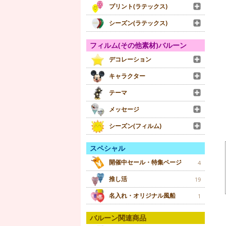
プリント(ラテックス)
シーズン(ラテックス)
フィルム(その他素材)バルーン
デコレーション
キャラクター
テーマ
メッセージ
シーズン(フィルム)
スペシャル
開催中セール・特集ページ
4
推し活
19
名入れ・オリジナル風船
1
バルーン関連商品