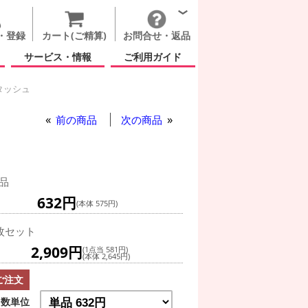
・登録
カート(ご精算)
お問合せ・返品
サービス・情報
ご利用ガイド
タッシュ
ブラック マスタッシュ
前の商品
次の商品
品
632円
(本体 575円)
枚セット
2,909円
(1点当 581円)
(本体 2,645円)
ご注文
数単位