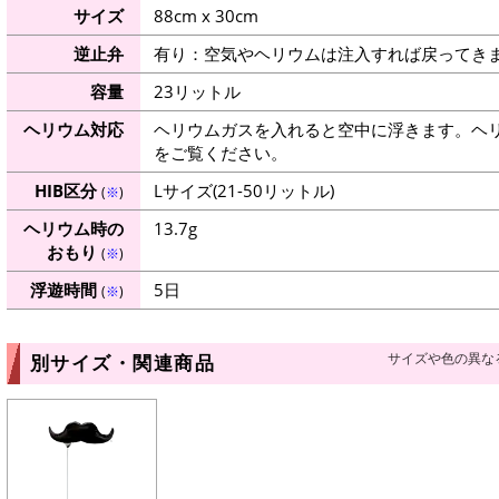
サイズ
88cm x 30cm
逆止弁
有り：空気やヘリウムは注入すれば戻ってき
容量
23リットル
ヘリウム対応
ヘリウムガスを入れると空中に浮きます。ヘ
をご覧ください。
HIB区分
Lサイズ(21-50リットル)
(
※
)
ヘリウム時の
13.7g
おもり
(
※
)
浮遊時間
5日
(
※
)
サイズや色の異な
別サイズ・関連商品