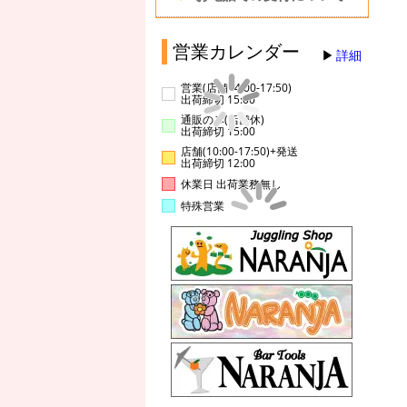
営業カレンダー
詳細
営業(店舗14:00-17:50)
出荷締切 15:00
通販のみ(店舗休)
出荷締切 15:00
店舗(10:00-17:50)+発送
出荷締切 12:00
休業日 出荷業務無し
特殊営業