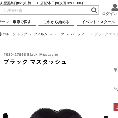
販:翌営業日(8/9)出荷
店舗
:本日休(次回 8/9 10:00-)
ログイン
テーマ・季節で探す
これから始める
イベント・スクール
バルーン
トップ
フィルム
テーマ
パーティー
ブラック マス
バルーン
トップ
フィルム
シーズン(フィルム)
母の日・父の日
#030-27696 Black Mustache
ブラック マスタッシュ
単
5