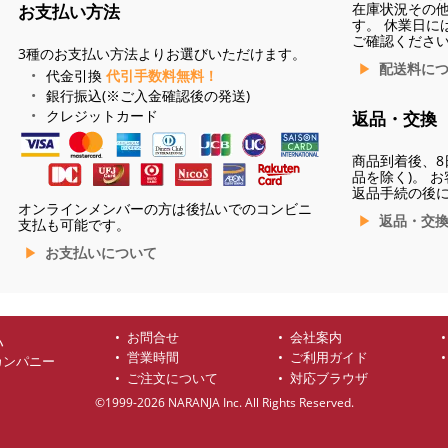
在庫状況その
お支払い方法
す。 休業日に
ご確認くださ
3種のお支払い方法よりお選びいただけます。
配送料に
代金引換
代引手数料無料！
銀行振込(※ご入金確認後の発送)
クレジットカード
返品・交換
商品到着後、8
品を除く)。 
返品手続の後
オンラインメンバーの方は後払いでのコンビニ
返品・交
支払も可能です。
お支払いについて
お問合せ
会社案内
ハ
営業時間
ご利用ガイド
カンパニー
ご注文について
対応ブラウザ
©1999-2026 NARANJA Inc. All Rights Reserved.