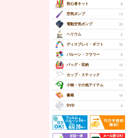
初心者キット
8
空気ポンプ
13
電動空気ポンプ
20
ヘリウム
6
ディスプレイ・ギフト
76
バルーン・フラワー
8
バッグ・収納
10
カップ・スティック
15
小物・その他アイテム
65
書籍
18
DVD
6