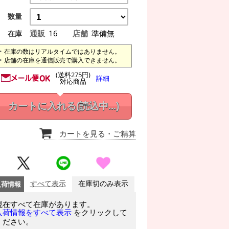
数量
通販
16
店舗
準備無
在庫
在庫の数はリアルタイムではありません。
店舗の在庫を通信販売で購入できません。
(送料275円)
詳細
対応商品
カートに入れる
(読込中...)
カートを見る
・ご精算
入荷情報
すべて表示
在庫切のみ表示
現在すべて在庫があります。
をクリックして
入荷情報をすべて表示
ください。