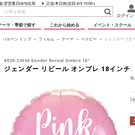
販:翌営業日(8/9)出荷
店舗
:本日休(次回 8/9 10:00-)
ログイン
テーマ・季節で探す
これから始める
イベント・スクール
バルーン
トップ
フィルム
テーマ
ベイビー
ジェンダー リビー
#020-23930 Gender Reveal Ombre 18"
ジェンダー リビール オンブレ 18インチ
単
5