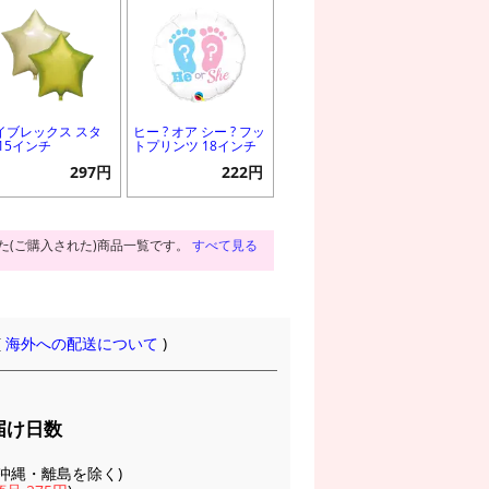
イブレックス スタ
ヒー ? オア シー ? フッ
 15インチ
トプリンツ 18インチ
297円
222円
た(ご購入された)商品一覧です。
すべて見る
(
海外への配送について
)
届け日数
(※沖縄・離島を除く)