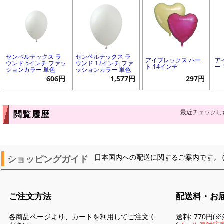
センペルテックス ラ
センペルテックス ラ
アイブレックス ハー
ア
ウンド 5インチ ファッ
ウンド 12インチ ファ
ト 14インチ
ー
ションカラー 単色
ッションカラー 単色
606円
1,577円
297円
最近チェックし
閲覧履歴
ショッピングガイド
日本国内への配送に関するご案内です。 
ご注文方法
配送料・お
各商品ページより、カートを利用してご注文く
送料: 770円