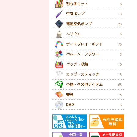
初心者キット
8
空気ポンプ
13
電動空気ポンプ
20
ヘリウム
6
ディスプレイ・ギフト
76
バルーン・フラワー
8
バッグ・収納
10
カップ・スティック
15
小物・その他アイテム
65
書籍
18
DVD
6