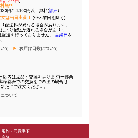
品 275円
)
送料無料
20円/14,300円以上無料(
詳細
)
注文は当日出荷！
(※休業日を除く)
より配送料が異なる場合があります。
他により配送が遅れる場合がありま
は配送を行っておりません。
営業日
を
い。
ついて
お届け日数について
日以内は返品・交換を承ります(一部商
お客様都合での交換をご希望の場合は、
に新たにご注文ください。
換について
規約・同意事項
店舗