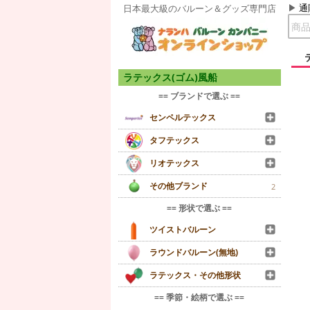
通
日本最大級のバルーン＆グッズ専門店
ラテックス(ゴム)風船
== ブランドで選ぶ ==
センペルテックス
タフテックス
リオテックス
その他ブランド
2
== 形状で選ぶ ==
ツイストバルーン
ラウンドバルーン(無地)
ラテックス・その他形状
== 季節・絵柄で選ぶ ==