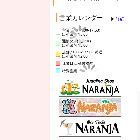
営業カレンダー
詳細
営業(店舗14:00-17:50)
出荷締切 15:00
通販のみ(店舗休)
出荷締切 15:00
店舗(10:00-17:50)+発送
出荷締切 12:00
休業日 出荷業務無し
特殊営業