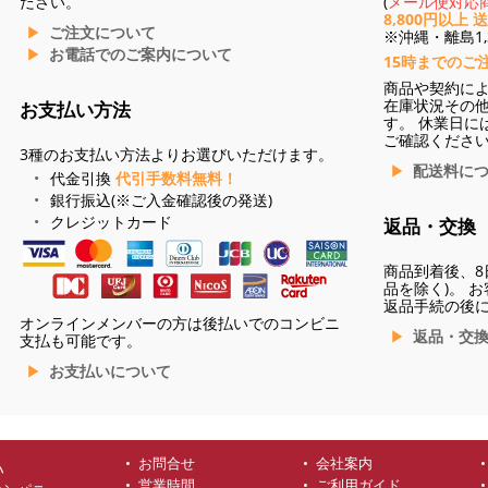
ださい。
(
メール便対応商
8,800円以上 
ご注文について
※沖縄・離島1,3
お電話でのご案内について
15時までのご
商品や契約に
在庫状況その
お支払い方法
す。 休業日に
ご確認くださ
3種のお支払い方法よりお選びいただけます。
配送料に
代金引換
代引手数料無料！
銀行振込(※ご入金確認後の発送)
クレジットカード
返品・交換
商品到着後、8
品を除く)。 
返品手続の後
オンラインメンバーの方は後払いでのコンビニ
返品・交
支払も可能です。
お支払いについて
お問合せ
会社案内
ハ
営業時間
ご利用ガイド