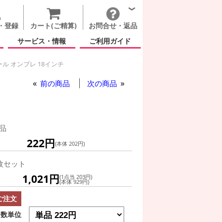
・登録
カート(ご精算)
お問合せ・返品
サービス・情報
ご利用ガイド
ル オンブレ 18インチ
前の商品
次の商品
品
222円
(本体 202円)
枚セット
1,021円
(1点当 203円)
(本体 929円)
ご注文
数単位