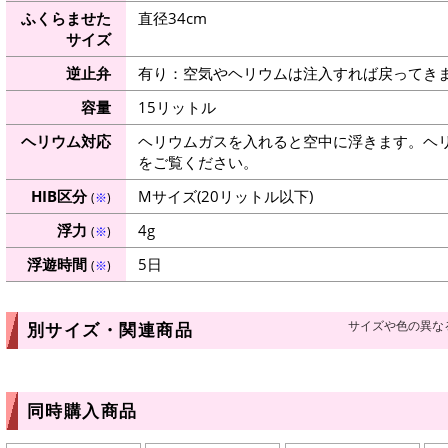
ふくらませた
直径34cm
サイズ
逆止弁
有り：空気やヘリウムは注入すれば戻ってき
容量
15リットル
ヘリウム対応
ヘリウムガスを入れると空中に浮きます。ヘ
をご覧ください。
HIB区分
Mサイズ(20リットル以下)
(
※
)
浮力
4g
(
※
)
浮遊時間
5日
(
※
)
サイズや色の異な
別サイズ・関連商品
同時購入商品