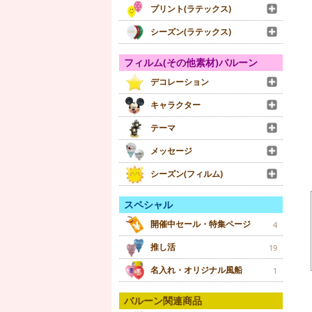
プリント(ラテックス)
シーズン(ラテックス)
フィルム(その他素材)バルーン
デコレーション
キャラクター
テーマ
メッセージ
シーズン(フィルム)
スペシャル
開催中セール・特集ページ
4
推し活
19
名入れ・オリジナル風船
1
バルーン関連商品