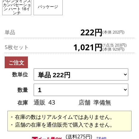
バレンタインズ
カンバセーショ
パッケージ
ン ハート 18イ
ンチ
222円
単品
(本体 202円)
1,021円
(1点当 203円)
5枚セット
(本体 929円)
ご注文
数単位
数量
通販
43
店舗
準備無
在庫
在庫の数はリアルタイムではありません。
店舗の在庫を通信販売で購入できません。
(送料275円)