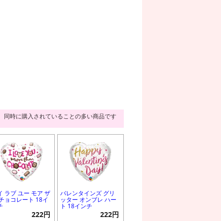
同時に購入されていることの多い商品です
イ ラブ ユー モア ザ
バレンタインズ グリ
 チョコレート 18イ
ッター オンブレ ハー
チ
ト 18インチ
222円
222円