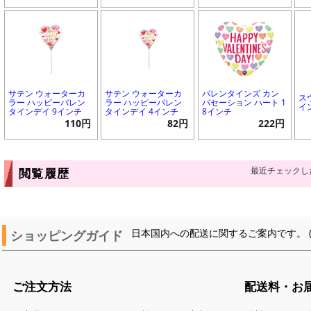
サテン ウォーターカ
サテン ウォーターカ
バレンタインズ カン
ス
ラー ハッピーバレン
ラー ハッピーバレン
バセーション ハート 1
イ
タインデイ 9インチ
タインデイ 4インチ
8インチ
110円
82円
222円
最近チェックし
閲覧履歴
ショッピングガイド
日本国内への配送に関するご案内です。 
ご注文方法
配送料・お