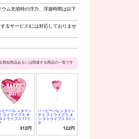
リウム充填時の浮力、浮遊時間は以下
送するサービス)には対応しておりませ
る類似商品あるいは関連する商品の一覧です
ッピーバレンタイン
ハッピーバレンタイン
イ ストライプス オ
デイ ストライプス オ
 ストライプス 17イ
ン ストライプス 9イン
チ
チ
312円
122円