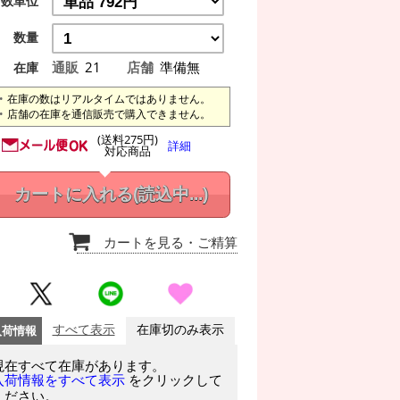
数単位
数量
通販
21
店舗
準備無
在庫
在庫の数はリアルタイムではありません。
店舗の在庫を通信販売で購入できません。
(送料275円)
詳細
対応商品
カートに入れる
(読込中...)
カートを見る
・ご精算
入荷情報
すべて表示
在庫切のみ表示
現在すべて在庫があります。
をクリックして
入荷情報をすべて表示
ください。