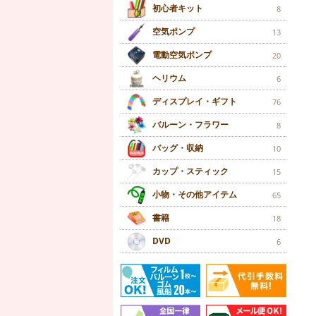
初心者キット
8
空気ポンプ
13
電動空気ポンプ
20
ヘリウム
6
ディスプレイ・ギフト
76
バルーン・フラワー
8
バッグ・収納
10
カップ・スティック
15
小物・その他アイテム
65
書籍
18
DVD
6