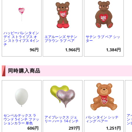
ハッピーバレンタイン
デイ ストライプス オ
エアルーンズ サテン
サテン ラブ ベア シッ
ン ストライプス 4イン
ブラウン ラブ ベア
ター
チ
96円
1,966円
1,384円
同時購入商品
センペルテックス ラ
ア
アイブレックス ジェ
バレンタイン シッテ
ウンド 5インチ ファッ
ン
リー ハート 14インチ
ィング ベアー
ションカラー 単色
ン
606円
297円
1,251円