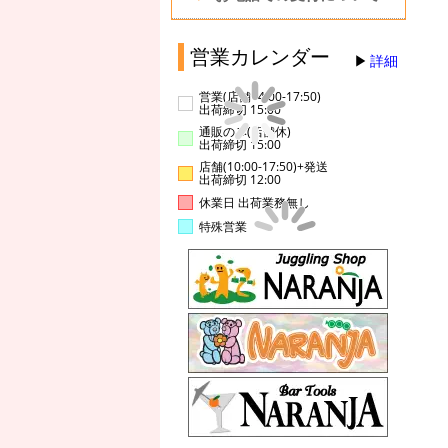
営業カレンダー
詳細
営業(店舗14:00-17:50)
出荷締切 15:00
通販のみ(店舗休)
出荷締切 15:00
店舗(10:00-17:50)+発送
出荷締切 12:00
休業日 出荷業務無し
特殊営業