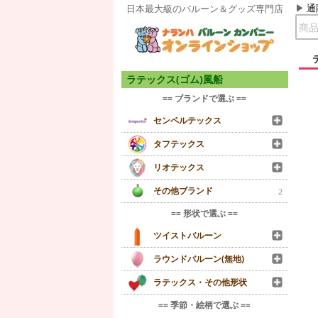
通
日本最大級のバルーン＆グッズ専門店
ラテックス(ゴム)風船
== ブランドで選ぶ ==
センペルテックス
タフテックス
リオテックス
その他ブランド
2
== 形状で選ぶ ==
ツイストバルーン
ラウンドバルーン(無地)
ラテックス・その他形状
== 季節・絵柄で選ぶ ==