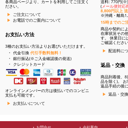
各商品ページより、カートを利用してご注文く
送料: 770円
ださい。
(
メール便対応商
8,800円以上 
ご注文について
※沖縄・離島1,3
お電話でのご案内について
15時までのご
商品や契約に
在庫状況その
お支払い方法
す。 休業日に
ご確認くださ
3種のお支払い方法よりお選びいただけます。
配送料に
代金引換
代引手数料無料！
銀行振込(※ご入金確認後の発送)
クレジットカード
返品・交換
商品到着後、8
品を除く)。 
返品手続の後
オンラインメンバーの方は後払いでのコンビニ
返品・交
支払も可能です。
お支払いについて
お問合せ
会社案内