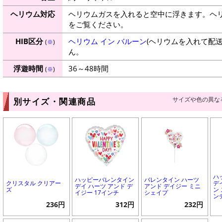
ヘリウム対応
ヘリウムガスを入れると空中に浮きます。ヘ
をご覧ください。
HIB区分
ヘリウム イン バルーン
(ヘリウムを入れて配
(
※
)
ん。
浮遊時間
36～48時間
(
※
)
サイズや色の異な
別サイズ・関連商品
ハ
ハッピーバレンタイン
バレンタイン ハーツ
クリスタル クリアー
デ
デイ ハーツ アンド デ
アンド デイジー ミニ
ズ
ン
イジー 17インチ
シェイプ
ン
236円
312円
232円