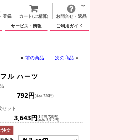
・登録
カート(ご精算)
お問合せ・返品
サービス・情報
ご利用ガイド
前の商品
次の商品
フル ハーツ
品
792円
(本体 720円)
枚セット
3,643円
(1点当 728円)
(本体 3,312円)
ご注文