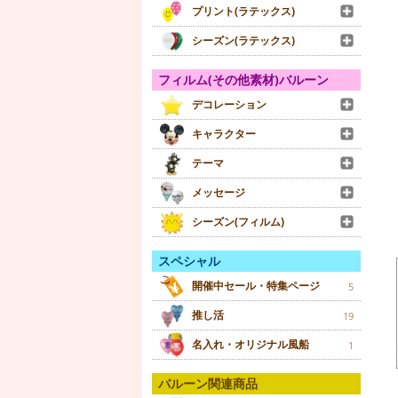
プリント(ラテックス)
シーズン(ラテックス)
フィルム(その他素材)バルーン
デコレーション
キャラクター
テーマ
メッセージ
シーズン(フィルム)
スペシャル
開催中セール・特集ページ
5
推し活
19
名入れ・オリジナル風船
1
バルーン関連商品