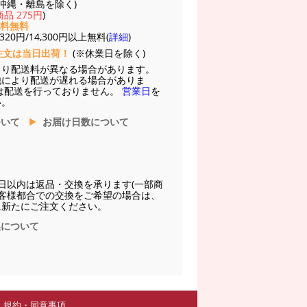
(※沖縄・離島を除く)
品 275円
)
送料無料
20円/14,300円以上無料(
詳細
)
注文は当日出荷！
(※休業日を除く)
より配送料が異なる場合があります。
他により配送が遅れる場合がありま
は配送を行っておりません。
営業日
を
い。
ついて
お届け日数について
日以内は返品・交換を承ります(一部商
お客様都合での交換をご希望の場合は、
に新たにご注文ください。
換について
規約・同意事項