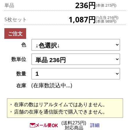
236円
単品
(本体 215円)
1,087円
(1点当 216円)
5枚セット
(本体 989円)
ご注文
色
数単位
数量
(在庫数読込中...)
在庫
在庫の数はリアルタイムではありません。
店舗の在庫を通信販売で購入できません。
(送料275円)
詳細
対応商品