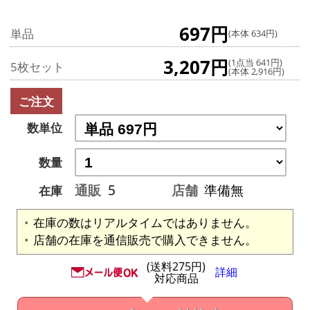
697円
単品
(本体 634円)
3,207円
(1点当 641円)
5枚セット
(本体 2,916円)
ご注文
数単位
数量
通販
5
店舗
準備無
在庫
在庫の数はリアルタイムではありません。
店舗の在庫を通信販売で購入できません。
(送料275円)
詳細
対応商品