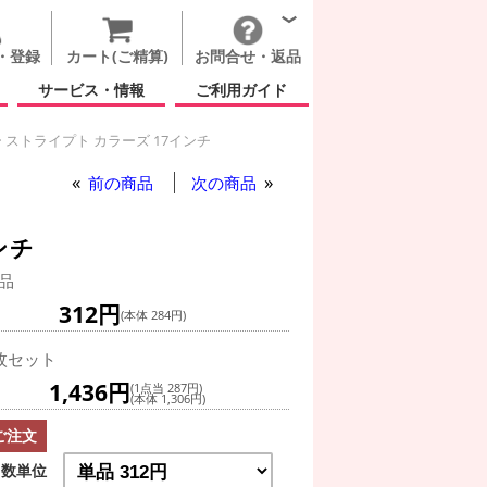
・登録
カート(ご精算)
お問合せ・返品
サービス・情報
ご利用ガイド
 ストライプト カラーズ 17インチ
前の商品
次の商品
ンチ
品
312円
(本体 284円)
枚セット
1,436円
(1点当 287円)
(本体 1,306円)
ご注文
数単位