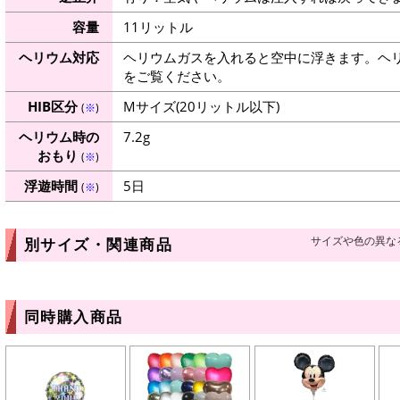
容量
11リットル
ヘリウム対応
ヘリウムガスを入れると空中に浮きます。ヘ
をご覧ください。
HIB区分
Mサイズ(20リットル以下)
(
※
)
ヘリウム時の
7.2g
おもり
(
※
)
浮遊時間
5日
(
※
)
サイズや色の異な
別サイズ・関連商品
同時購入商品