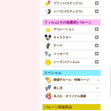
プリント(ラテックス)
シーズン(ラテックス)
フィルム(その他素材)バルーン
デコレーション
キャラクター
テーマ
メッセージ
シーズン(フィルム)
スペシャル
開催中セール・特集ページ
4
推し活
19
名入れ・オリジナル風船
1
バルーン関連商品