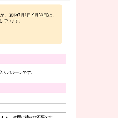
、 夏季(7月1日-9月30日)は、
しています。
入りバルーンです。
ません。密閉に機材は不要です。