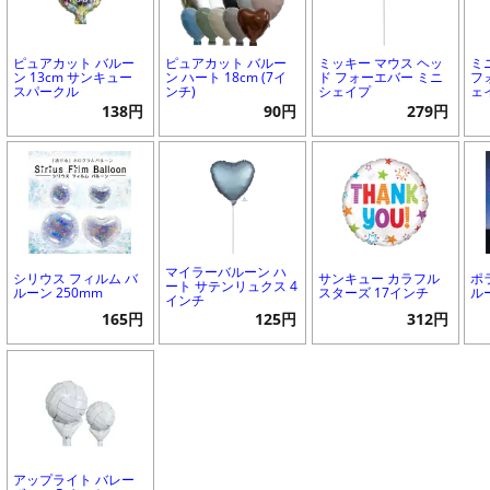
ピュアカット バルー
ピュアカット バルー
ミッキー マウス ヘッ
ミ
ン 13cm サンキュー
ン ハート 18cm (7イ
ド フォーエバー ミニ
フ
スパークル
ンチ)
シェイプ
ェ
138円
90円
279円
マイラーバルーン ハ
シリウス フィルム バ
サンキュー カラフル
ポ
ート サテンリュクス 4
ルーン 250mm
スターズ 17インチ
ル
インチ
165円
125円
312円
アップライト バレー