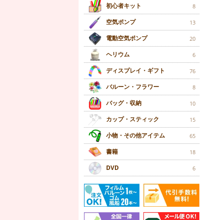
初心者キット
8
空気ポンプ
13
電動空気ポンプ
20
ヘリウム
6
ディスプレイ・ギフト
76
バルーン・フラワー
8
バッグ・収納
10
カップ・スティック
15
小物・その他アイテム
65
書籍
18
DVD
6