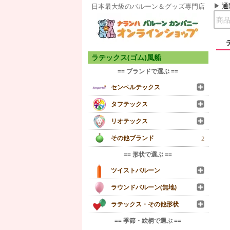
通
日本最大級のバルーン＆グッズ専門店
ラテックス(ゴム)風船
== ブランドで選ぶ ==
センペルテックス
タフテックス
リオテックス
その他ブランド
2
== 形状で選ぶ ==
ツイストバルーン
ラウンドバルーン(無地)
ラテックス・その他形状
== 季節・絵柄で選ぶ ==