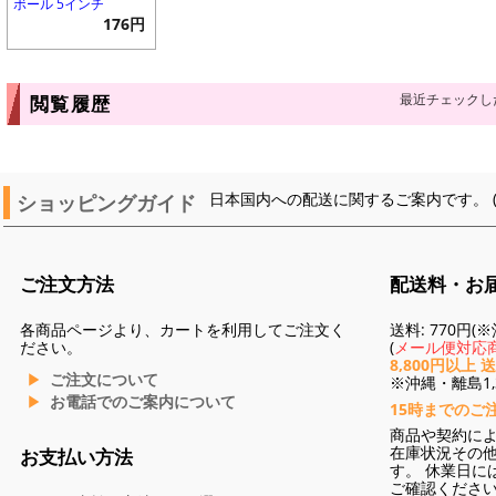
ボール 5インチ
176円
最近チェックし
閲覧履歴
ショッピングガイド
日本国内への配送に関するご案内です。 
ご注文方法
配送料・お
各商品ページより、カートを利用してご注文く
送料: 770円
ださい。
(
メール便対応商
8,800円以上 
ご注文について
※沖縄・離島1,3
お電話でのご案内について
15時までのご
商品や契約に
在庫状況その
お支払い方法
す。 休業日に
ご確認くださ