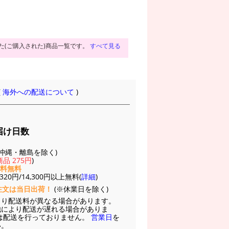
た(ご購入された)商品一覧です。
すべて見る
(
海外への配送について
)
届け日数
(※沖縄・離島を除く)
品 275円
)
送料無料
20円/14,300円以上無料(
詳細
)
注文は当日出荷！
(※休業日を除く)
より配送料が異なる場合があります。
他により配送が遅れる場合がありま
は配送を行っておりません。
営業日
を
い。