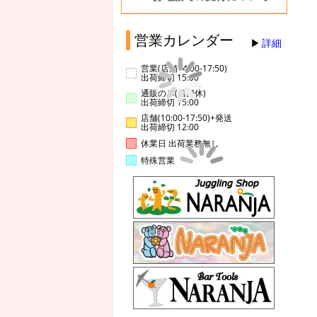
営業カレンダー
詳細
営業(店舗14:00-17:50)
出荷締切 15:00
通販のみ(店舗休)
出荷締切 15:00
店舗(10:00-17:50)+発送
出荷締切 12:00
休業日 出荷業務無し
特殊営業