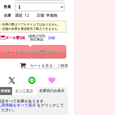
数量
通販
12
店舗
準備無
在庫
在庫の数はリアルタイムではありません。
店舗の在庫を通信販売で購入できません。
(送料275円)
詳細
対応商品
カートに入れる
(読込中...)
カートを見る
・ご精算
入荷情報
すべて表示
在庫切のみ表示
現在すべて在庫があります。
をクリックして
入荷情報をすべて表示
ください。