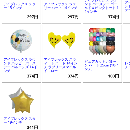
アイブレックス ラウ
ア
アイブレックス スタ
アイブレックス ジェ
ンド バースデー ゴー
ン
ー 15インチ
リー ハート 14インチ
ルド＆ピンクドット 1
デ
4インチ
297円
297円
374円
アイブレックス ラウ
アイブレックス スウ
ピュアカット バルー
ンド ハッピーバース
ィート ハート 14イン
レ
ン ハート 25cm (10イ
デー バルーンズ 14イ
チ ラブリースマイル
チ
ンチ)
ンチ
イエロー
374円
374円
103円
アイブレックス スタ
ー 19インチ
341円