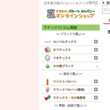
通
日本最大級のバルーン＆グッズ専門店
ラテックス(ゴム)風船
== ブランドで選ぶ ==
センペルテックス
タフテックス
リオテックス
その他ブランド
2
== 形状で選ぶ ==
ツイストバルーン
ラウンドバルーン(無地)
ラテックス・その他形状
== 季節・絵柄で選ぶ ==