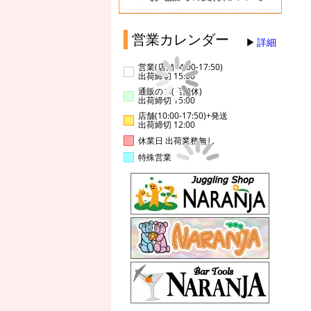
営業カレンダー
詳細
営業(店舗14:00-17:50)
出荷締切 15:00
通販のみ(店舗休)
出荷締切 15:00
店舗(10:00-17:50)+発送
出荷締切 12:00
休業日 出荷業務無し
特殊営業