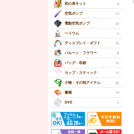
初心者キット
8
空気ポンプ
13
電動空気ポンプ
20
ヘリウム
6
ディスプレイ・ギフト
76
バルーン・フラワー
8
バッグ・収納
10
カップ・スティック
15
小物・その他アイテム
65
書籍
18
DVD
6