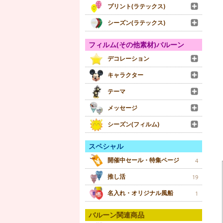
プリント(ラテックス)
シーズン(ラテックス)
フィルム(その他素材)バルーン
デコレーション
キャラクター
テーマ
メッセージ
シーズン(フィルム)
スペシャル
開催中セール・特集ページ
4
推し活
19
名入れ・オリジナル風船
1
バルーン関連商品