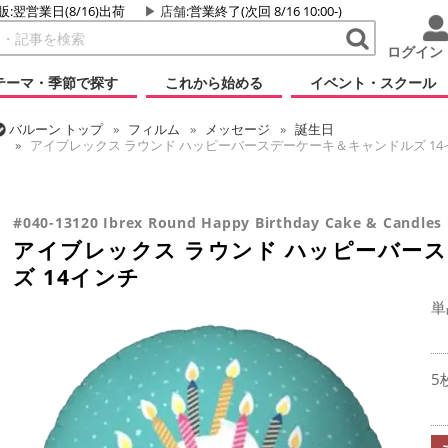
販:翌営業日(8/16)出荷
店舗
:営業終了(次回 8/16 10:00-)
ログイン
テーマ・季節で探す
これから始める
イベント・スクール
バルーン
トップ
フィルム
メッセージ
誕生日
アイブレックス ラウンド ハッピーバースデーケーキ＆キャンドルズ 14
バルーン
トップ
フィルム
デコレーション
アイブレックス
アイブレックス ラウンド ハッピーバースデーケーキ＆キャンドルズ 14
#040-13120 Ibrex Round Happy Birthday Cake & Candles 
アイブレックス ラウンド ハッピーバー
ズ 14インチ
単
5