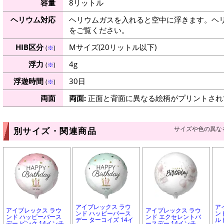
容量
8リットル
ヘリウム対応
ヘリウムガスを入れると空中に浮きます。ヘ
をご覧ください。
HIB区分
Mサイズ(20リットル以下)
(
※
)
浮力
4g
(
※
)
浮遊時間
30日
(
※
)
両面
両面:
正面と背面に異なる絵柄がプリントされ
サイズや色の異な
別サイズ・関連商品
アイブレックス ラウ
ア
アイブレックス ラウ
アイブレックス ラウ
ンド ハッピーバース
ン
ンド ハッピーバース
ンド エクセレントバ
デー ターコイズ 14イ
ル
デー ピンク 14インチ
ースデー 14インチ