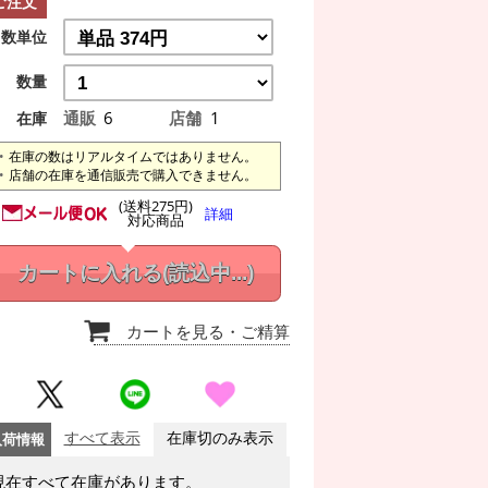
ご注文
数単位
数量
通販
6
店舗
1
在庫
在庫の数はリアルタイムではありません。
店舗の在庫を通信販売で購入できません。
(送料275円)
詳細
対応商品
カートに入れる
(読込中...)
カートを見る
・ご精算
入荷情報
すべて表示
在庫切のみ表示
現在すべて在庫があります。