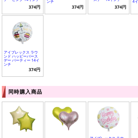
ンチ
4
374円
374円
374円
アイブレックス ラウ
ンド ハッピーバース
デー パーティー 14イ
ンチ
374円
同時購入商品