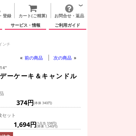
・登録
カート(ご精算)
お問合せ・返品
サービス・情報
ご利用ガイド
インチ
インチ
前の商品
次の商品
14"
スデーケーキ＆キャンドル
品
374円
(本体 340円)
枚セット
1,694円
(1点当 338円)
(本体 1,540円)