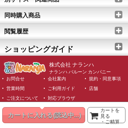
同時購入商品
閲覧履歴
ショッピングガイド
株式会社 ナランハ
ナランハ バルーン カンパニー
お問合せ
会社案内
規約・同意事項
営業時間
ご利用ガイド
店舗
ご注文について
対応ブラウザ
©1999-2026 NARANJA Inc. All Rights Reserved.
カートを
カートに入れる
(読込中...)
見る
・ご精算