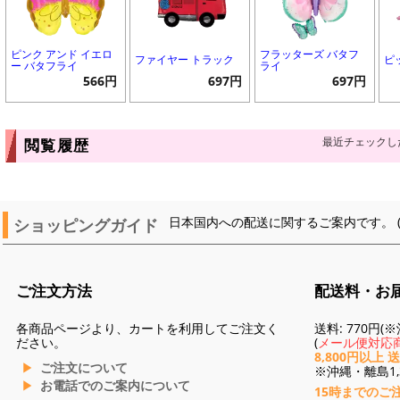
ピンク アンド イエロ
フラッターズ バタフ
ファイヤー トラック
ピ
ー バタフライ
ライ
566円
697円
697円
最近チェックし
閲覧履歴
ショッピングガイド
日本国内への配送に関するご案内です。 
ご注文方法
配送料・お
各商品ページより、カートを利用してご注文く
送料: 770円
ださい。
(
メール便対応商
8,800円以上 
ご注文について
※沖縄・離島1,3
お電話でのご案内について
15時までのご