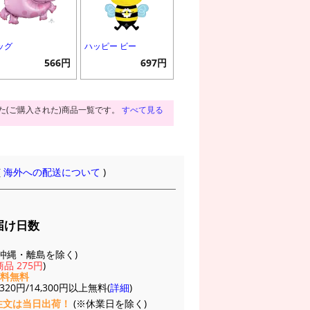
ッグ
ハッピー ビー
566円
697円
た(ご購入された)商品一覧です。
すべて見る
(
海外への配送について
)
届け日数
(※沖縄・離島を除く)
品 275円
)
送料無料
20円/14,300円以上無料(
詳細
)
注文は当日出荷！
(※休業日を除く)