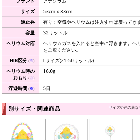
ブランド
アナグラム
サイズ
53cm x 83cm
逆止弁
有り：空気やヘリウムは注入すれば戻ってき
容量
32リットル
ヘリウム対応
ヘリウムガスを入れると空中に浮きます。ヘ
をご覧ください。
HIB区分
Lサイズ(21-50リットル)
(
※
)
ヘリウム時の
16.0g
おもり
(
※
)
浮遊時間
5日
(
※
)
サイズや色の異な
別サイズ・関連商品