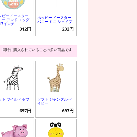
ッピー イースター
ホッピー イースター
ニー アンド エッグ
バニー ミニ シェイプ
 17インチ
312円
232円
同時に購入されていることの多い商品です
ット ワイルド ゼブ
ソフト ジャングル ベ
イビー
697円
697円