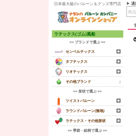
通
日本最大級のバルーン＆グッズ専門店
ラテックス(ゴム)風船
== ブランドで選ぶ ==
センペルテックス
タフテックス
リオテックス
その他ブランド
2
== 形状で選ぶ ==
ツイストバルーン
ラウンドバルーン(無地)
ラテックス・その他形状
== 季節・絵柄で選ぶ ==