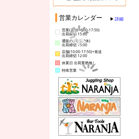
営業カレンダー
詳細
営業(店舗14:00-17:50)
出荷締切 15:00
通販のみ(店舗休)
出荷締切 15:00
店舗(10:00-17:50)+発送
出荷締切 12:00
休業日 出荷業務無し
特殊営業