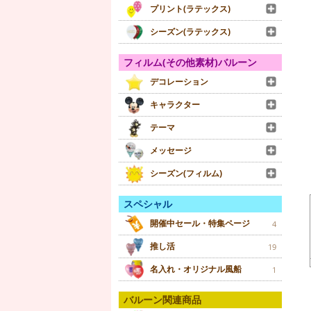
プリント(ラテックス)
シーズン(ラテックス)
フィルム(その他素材)バルーン
デコレーション
キャラクター
テーマ
メッセージ
シーズン(フィルム)
スペシャル
開催中セール・特集ページ
4
推し活
19
名入れ・オリジナル風船
1
バルーン関連商品