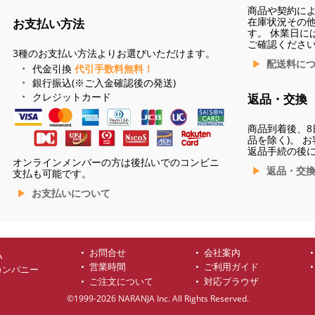
商品や契約に
在庫状況その
お支払い方法
す。 休業日に
ご確認くださ
3種のお支払い方法よりお選びいただけます。
配送料に
代金引換
代引手数料無料！
銀行振込(※ご入金確認後の発送)
クレジットカード
返品・交換
商品到着後、8
品を除く)。 
返品手続の後
オンラインメンバーの方は後払いでのコンビニ
返品・交
支払も可能です。
お支払いについて
お問合せ
会社案内
ハ
営業時間
ご利用ガイド
カンパニー
ご注文について
対応ブラウザ
©1999-2026 NARANJA Inc. All Rights Reserved.