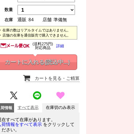
数量
通販
84
店舗
準備無
在庫
在庫の数はリアルタイムではありません。
店舗の在庫を通信販売で購入できません。
(送料275円)
詳細
対応商品
カートに入れる
(読込中...)
カートを見る
・ご精算
入荷情報
すべて表示
在庫切のみ表示
現在すべて在庫があります。
をクリックして
入荷情報をすべて表示
ください。