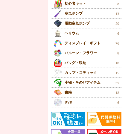
初心者キット
8
空気ポンプ
13
電動空気ポンプ
20
ヘリウム
6
ディスプレイ・ギフト
76
バルーン・フラワー
8
バッグ・収納
10
カップ・スティック
15
小物・その他アイテム
65
書籍
18
DVD
6