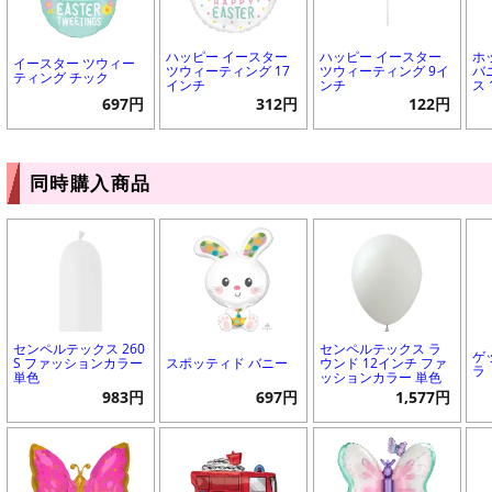
ハッピー イースター
ハッピー イースター
ホ
イースター ツウィー
ツウィーティング 17
ツウィーティング 9イ
バ
ティング チック
インチ
ンチ
ス
697円
312円
122円
同時購入商品
センペルテックス 260
センペルテックス ラ
ゲ
S ファッションカラー
スポッティド バニー
ウンド 12インチ ファ
ラ
単色
ッションカラー 単色
983円
697円
1,577円