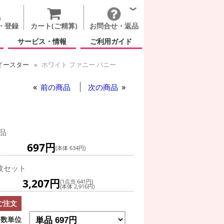
・登録
カート(ご精算)
お問合せ・返品
サービス・情報
ご利用ガイド
イースター
ホワイト ファニー バニー
 バニー
前の商品
次の商品
品
697円
(本体 634円)
枚セット
3,207円
(1点当 641円)
(本体 2,916円)
ご注文
数単位