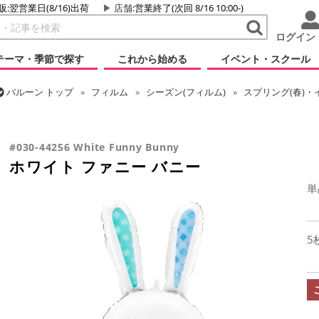
販:翌営業日(8/16)出荷
店舗
:営業終了(次回 8/16 10:00-)
ログイン
テーマ・季節で探す
これから始める
イベント・スクール
バルーン
トップ
フィルム
シーズン(フィルム)
スプリング(春)・
バルーン
トップ
フィルム
テーマ
動物・虫
ホワイト ファニー
#030-44256 White Funny Bunny
ホワイト ファニー バニー
単
5