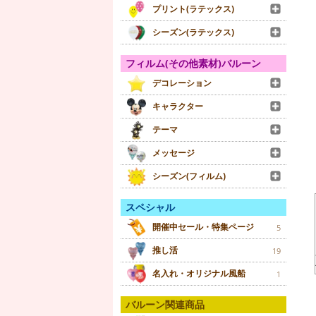
プリント(ラテックス)
シーズン(ラテックス)
フィルム(その他素材)バルーン
デコレーション
キャラクター
テーマ
メッセージ
シーズン(フィルム)
スペシャル
開催中セール・特集ページ
5
推し活
19
名入れ・オリジナル風船
1
バルーン関連商品