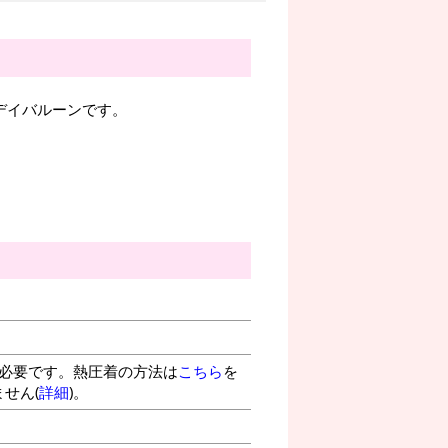
スデイバルーンです。
が必要です。熱圧着の方法は
こちら
を
せん(
詳細
)。