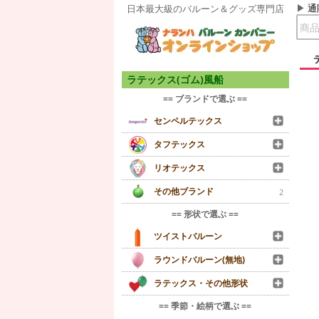
通
日本最大級のバルーン＆グッズ専門店
ラテックス(ゴム)風船
== ブランドで選ぶ ==
センペルテックス
タフテックス
リオテックス
その他ブランド
2
== 形状で選ぶ ==
ツイストバルーン
ラウンドバルーン(無地)
ラテックス・その他形状
== 季節・絵柄で選ぶ ==