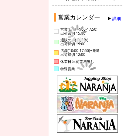
営業カレンダー
詳細
営業(店舗14:00-17:50)
出荷締切 15:00
通販のみ(店舗休)
出荷締切 15:00
店舗(10:00-17:50)+発送
出荷締切 12:00
休業日 出荷業務無し
特殊営業