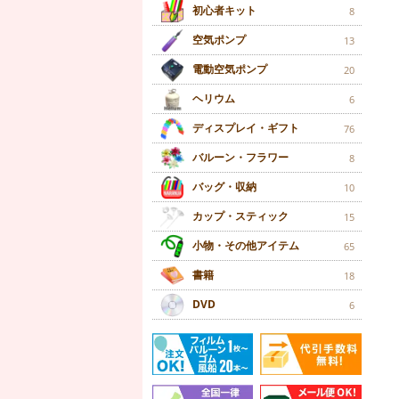
初心者キット
8
空気ポンプ
13
電動空気ポンプ
20
ヘリウム
6
ディスプレイ・ギフト
76
バルーン・フラワー
8
バッグ・収納
10
カップ・スティック
15
小物・その他アイテム
65
書籍
18
DVD
6