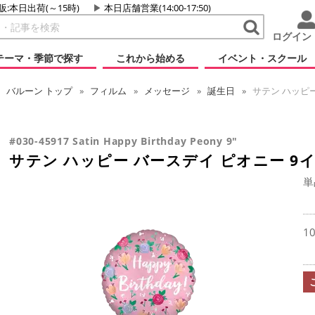
販:本日出荷(～15時)
本日店舗営業(14:00-17:50)
ログイン
テーマ・季節で探す
これから始める
イベント・スクール
バルーン
トップ
フィルム
メッセージ
誕生日
サテン ハッピー
#030-45917 Satin Happy Birthday Peony 9"
サテン ハッピー バースデイ ピオニー 9
単
1