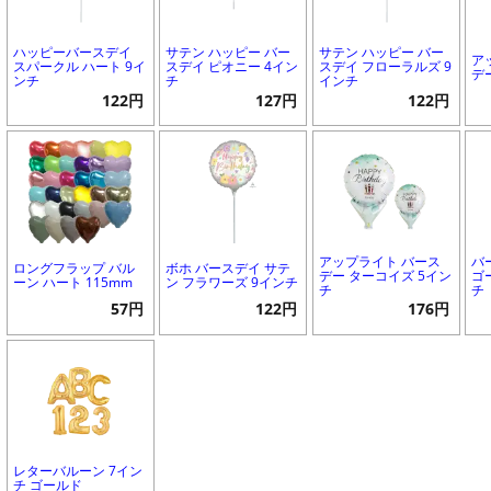
ハッピーバースデイ
サテン ハッピー バー
サテン ハッピー バー
ア
スパークル ハート 9イ
スデイ ピオニー 4イン
スデイ フローラルズ 9
デ
ンチ
チ
インチ
122円
127円
122円
アップライト バース
バ
ロングフラップ バル
ボホ バースデイ サテ
デー ターコイズ 5イン
ゴ
ーン ハート 115mm
ン フラワーズ 9インチ
チ
チ
57円
122円
176円
レターバルーン 7イン
チ ゴールド