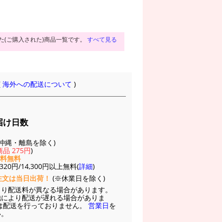
た(ご購入された)商品一覧です。
すべて見る
(
海外への配送について
)
届け日数
(※沖縄・離島を除く)
品 275円
)
送料無料
20円/14,300円以上無料(
詳細
)
注文は当日出荷！
(※休業日を除く)
より配送料が異なる場合があります。
他により配送が遅れる場合がありま
は配送を行っておりません。
営業日
を
い。