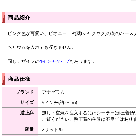
商品紹介
ピンク色が可愛い、ピオニー = 芍薬(シャクヤク)の花のバー
ヘリウムを入れても浮きません。
同じデザインの
4インチタイプ
もあります。
商品仕様
ブランド
アナグラム
サイズ
9インチ(約23cm)
逆止弁
無し：空気を注入するにはシーラー(熱圧着)
ご覧ください。熱圧着の失敗は不良ではありま
容量
2リットル