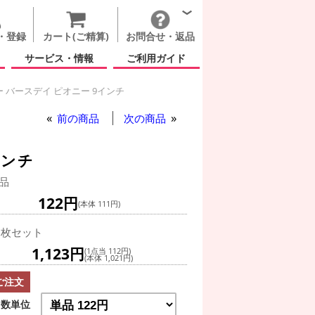
・登録
カート(ご精算)
お問合せ・返品
サービス・情報
ご利用ガイド
 バースデイ ピオニー 9インチ
前の商品
次の商品
インチ
品
122円
(本体 111円)
0枚セット
1,123円
(1点当 112円)
(本体 1,021円)
ご注文
数単位