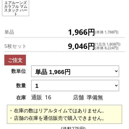
エアルーンズ
カラフル マム
スタック ハー
ト
1,966円
単品
(本体 1,788円)
9,046円
(1点当 1,808円)
5枚セット
(本体 8,224円)
ご注文
数単位
数量
通販
16
店舗
準備無
在庫
在庫の数はリアルタイムではありません。
店舗の在庫を通信販売で購入できません。
(送料275円)