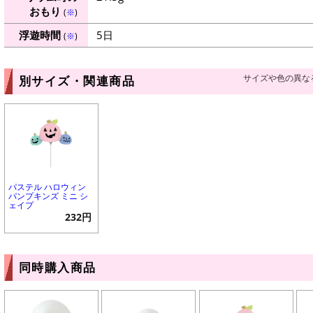
おもり
(
※
)
浮遊時間
5日
(
※
)
サイズや色の異な
別サイズ・関連商品
パステル ハロウィン
パンプキンズ ミニ シ
ェイプ
232円
同時購入商品