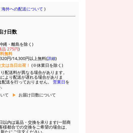
(
海外への配送について
)
届け日数
(※沖縄・離島を除く)
品 275円
)
送料無料
20円/14,300円以上無料(
詳細
)
注文は当日出荷！
(※休業日を除く)
より配送料が異なる場合があります。
他により配送が遅れる場合がありま
は配送を行っておりません。
営業日
を
い。
ついて
お届け日数について
日以内は返品・交換を承ります(一部商
お客様都合での交換をご希望の場合は、
に新たにご注文ください。