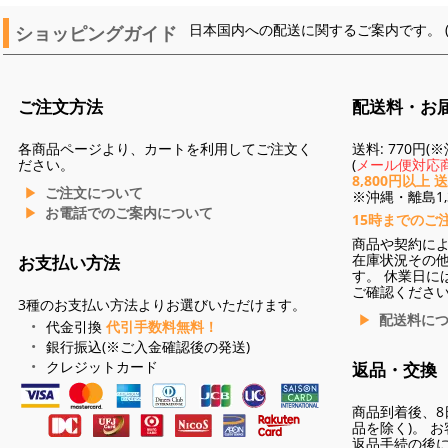
ショッピングガイド
日本国内への配送に関するご案内です。 
ご注文方法
配送料・お
各商品ページより、カートを利用してご注文く
送料: 770円
ださい。
(
メール便対応商
8,800円以上 
ご注文について
※沖縄・離島1,3
お電話でのご案内について
15時までのご
商品や契約に
在庫状況その
お支払い方法
す。 休業日に
ご確認くださ
3種のお支払い方法よりお選びいただけます。
配送料に
代金引換
代引手数料無料！
銀行振込(※ご入金確認後の発送)
クレジットカード
返品・交換
商品到着後、8
品を除く)。 
返品手続の後