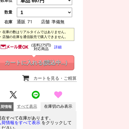
数単位
数量
通販
71
店舗
準備無
在庫
在庫の数はリアルタイムではありません。
店舗の在庫を通信販売で購入できません。
(送料275円)
詳細
対応商品
カートに入れる
(読込中...)
カートを見る
・ご精算
入荷情報
すべて表示
在庫切のみ表示
現在すべて在庫があります。
をクリックして
入荷情報をすべて表示
ください。