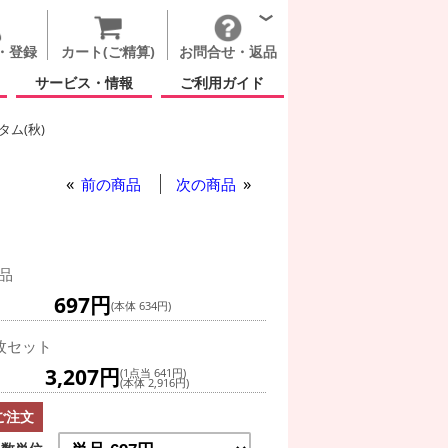
・登録
カート(ご精算)
お問合せ・返品
サービス・情報
ご利用ガイド
ム(秋)
前の商品
次の商品
品
697円
(本体 634円)
枚セット
3,207円
(1点当 641円)
(本体 2,916円)
ご注文