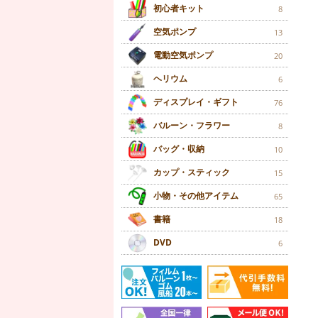
初心者キット
8
空気ポンプ
13
電動空気ポンプ
20
ヘリウム
6
ディスプレイ・ギフト
76
バルーン・フラワー
8
バッグ・収納
10
カップ・スティック
15
小物・その他アイテム
65
書籍
18
DVD
6