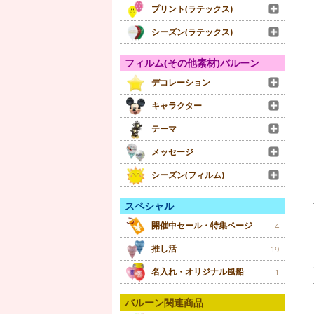
プリント(ラテックス)
シーズン(ラテックス)
フィルム(その他素材)バルーン
デコレーション
キャラクター
テーマ
メッセージ
シーズン(フィルム)
スペシャル
開催中セール・特集ページ
4
推し活
19
名入れ・オリジナル風船
1
バルーン関連商品