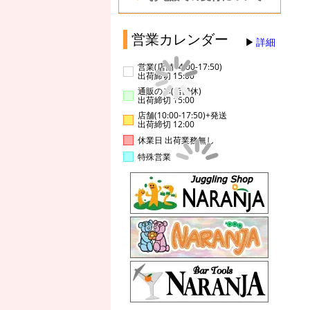
営業カレンダー
詳細
営業(店舗14:00-17:50)
出荷締切 15:00
通販のみ(店舗休)
出荷締切 15:00
店舗(10:00-17:50)+発送
出荷締切 12:00
休業日 出荷業務無し
特殊営業