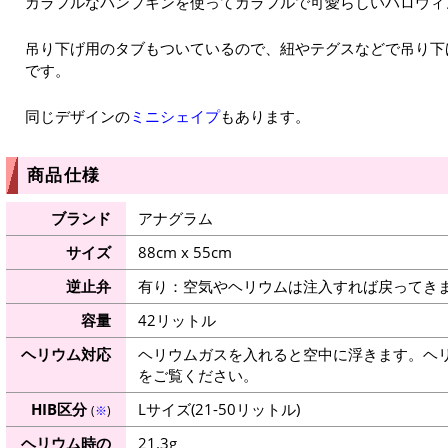
カラフルなパンプキンを使ってカラフルで可愛らしいハロウィ
吊り下げ用のタブもついているので、紐やテグスなどで吊り下
です。
同じデザインの
ミニシェイプ
もあります。
商品仕様
ブランド
アナグラム
サイズ
88cm x 55cm
逆止弁
有り：空気やヘリウムは注入すれば戻ってき
容量
42リットル
ヘリウム対応
ヘリウムガスを入れると空中に浮きます。ヘ
をご覧ください。
HIB区分
Lサイズ(21-50リットル)
(
※
)
ヘリウム時の
21.3g