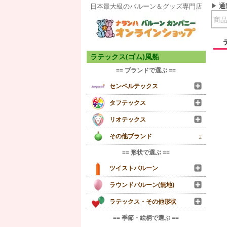
通
日本最大級のバルーン＆グッズ専門店
ラテックス(ゴム)風船
== ブランドで選ぶ ==
センペルテックス
タフテックス
リオテックス
その他ブランド
2
== 形状で選ぶ ==
ツイストバルーン
ラウンドバルーン(無地)
ラテックス・その他形状
== 季節・絵柄で選ぶ ==