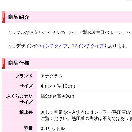
商品紹介
カラフルなお花がたくさんの、ハート型お誕生日バルーン。ヘ
同じデザインの
9インチタイプ
、
17インチタイプ
もあります。
商品仕様
ブランド
アナグラム
サイズ
4インチ(約10cm)
ふくらませた
幅9cm×高さ9cm
サイズ
逆止弁
無し：空気を注入するにはシーラー(熱圧着)
ご覧ください。熱圧着の失敗は不良ではありま
容量
0.3リットル