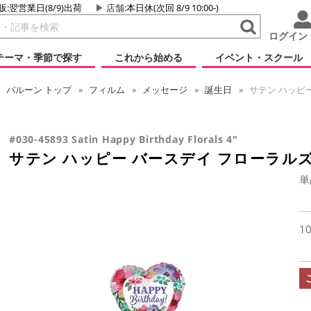
販:翌営業日(8/9)出荷
店舗
:本日休(次回 8/9 10:00-)
ログイン
テーマ・季節で探す
これから始める
イベント・スクール
バルーン
トップ
フィルム
メッセージ
誕生日
サテン ハッピー
#030-45893 Satin Happy Birthday Florals 4"
サテン ハッピー バースデイ フローラルズ
単
1