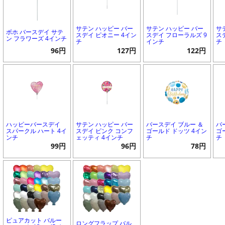
サテン ハッピー バー
サテン ハッピー バー
サ
ボホ バースデイ サテ
スデイ ピオニー 4イン
スデイ フローラルズ 9
ス
ン フラワーズ 4インチ
チ
インチ
チ
96円
127円
122円
ハッピーバースデイ
サテン ハッピー バー
バースデイ ブルー ＆
バ
スパークル ハート 4イ
スデイ ピンク コンフ
ゴールド ドッツ 4イン
ゴ
ンチ
ェッティ 4インチ
チ
チ
99円
96円
78円
ピュアカット バルー
ロングフラップ バル