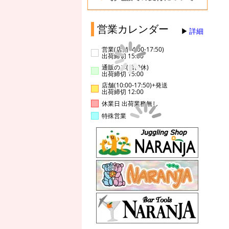
営業カレンダー
詳細
営業(店舗14:00-17:50)
出荷締切 15:00
通販のみ(店舗休)
出荷締切 15:00
店舗(10:00-17:50)+発送
出荷締切 12:00
休業日 出荷業務無し
特殊営業