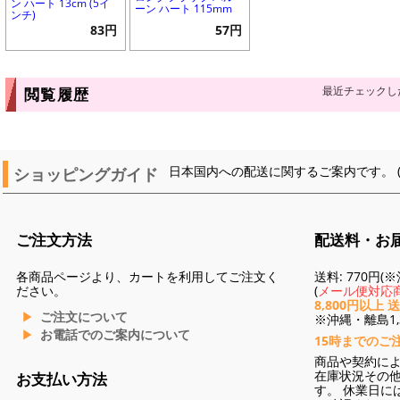
ン ハート 13cm (5イ
ーン ハート 115mm
ンチ)
83円
57円
最近チェックし
閲覧履歴
ショッピングガイド
日本国内への配送に関するご案内です。 
ご注文方法
配送料・お
各商品ページより、カートを利用してご注文く
送料: 770円
ださい。
(
メール便対応商
8,800円以上 
ご注文について
※沖縄・離島1,3
お電話でのご案内について
15時までのご
商品や契約に
在庫状況その
お支払い方法
す。 休業日に