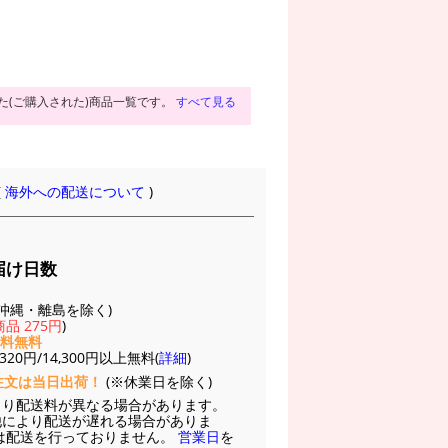
た(ご購入された)商品一覧です。
すべて見る
(
海外への配送について
)
届け日数
(※沖縄・離島を除く)
品 275円
)
送料無料
20円/14,300円以上無料(
詳細
)
注文は当日出荷！
(※休業日を除く)
より配送料が異なる場合があります。
他により配送が遅れる場合がありま
は配送を行っておりません。
営業日
を