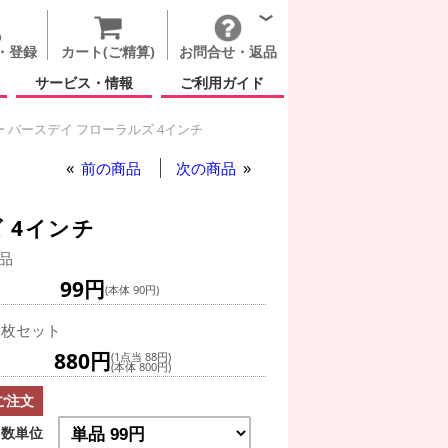
・登録
カート(ご精算)
お問合せ・返品
サービス・情報
ご利用ガイド
 バースデイ フローラルズ 4インチ
前の商品
次の商品
 4インチ
品
99円
(本体 90円)
0枚セット
880円
(1点当 88円)
(本体 800円)
ご注文
数単位