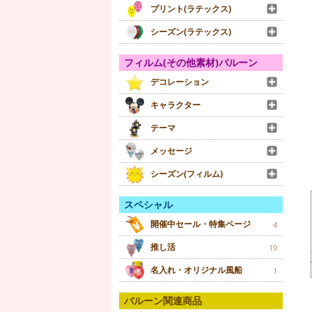
プリント(ラテックス)
シーズン(ラテックス)
フィルム(その他素材)バルーン
デコレーション
キャラクター
テーマ
メッセージ
シーズン(フィルム)
スペシャル
開催中セール・特集ページ
4
推し活
19
名入れ・オリジナル風船
1
バルーン関連商品