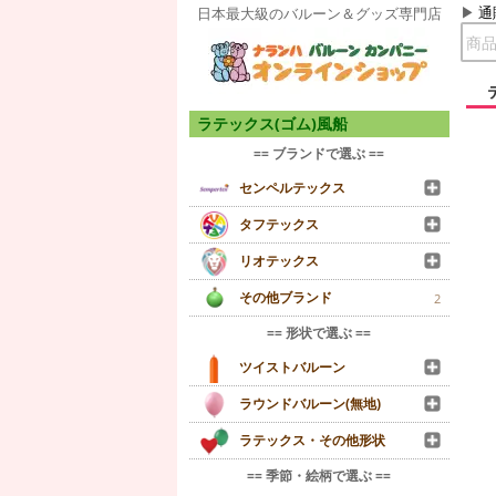
通
日本最大級のバルーン＆グッズ専門店
ラテックス(ゴム)風船
== ブランドで選ぶ ==
センペルテックス
タフテックス
リオテックス
その他ブランド
2
== 形状で選ぶ ==
ツイストバルーン
ラウンドバルーン(無地)
ラテックス・その他形状
== 季節・絵柄で選ぶ ==