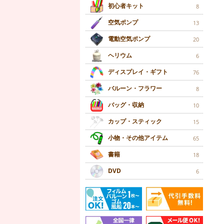
初心者キット
8
空気ポンプ
13
電動空気ポンプ
20
ヘリウム
6
ディスプレイ・ギフト
76
バルーン・フラワー
8
バッグ・収納
10
カップ・スティック
15
小物・その他アイテム
65
書籍
18
DVD
6