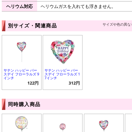
ヘリウム対応
ヘリウムガスを入れても浮きません。
サイズや色の異な
別サイズ・関連商品
サテン ハッピー バー
サテン ハッピー バー
スデイ フローラルズ 9
スデイ フローラルズ 1
インチ
7インチ
122円
312円
同時購入商品