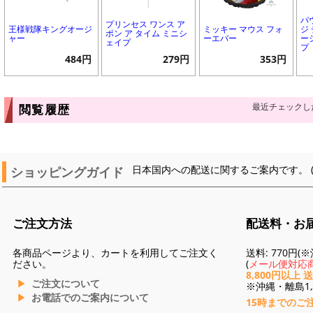
パ
プリンセス ワンス ア
王様戦隊キングオージ
ミッキー マウス フォ
ジ
ポン ア タイム ミニシ
ャー
ーエバー
ー
ェイプ
プ
484円
279円
353円
最近チェックし
閲覧履歴
ショッピングガイド
日本国内への配送に関するご案内です。 
ご注文方法
配送料・お
各商品ページより、カートを利用してご注文く
送料: 770円
ださい。
(
メール便対応商
8,800円以上 
ご注文について
※沖縄・離島1,3
お電話でのご案内について
15時までのご