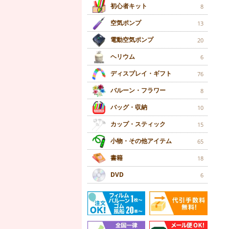
初心者キット
8
空気ポンプ
13
電動空気ポンプ
20
ヘリウム
6
ディスプレイ・ギフト
76
バルーン・フラワー
8
バッグ・収納
10
カップ・スティック
15
小物・その他アイテム
65
書籍
18
DVD
6