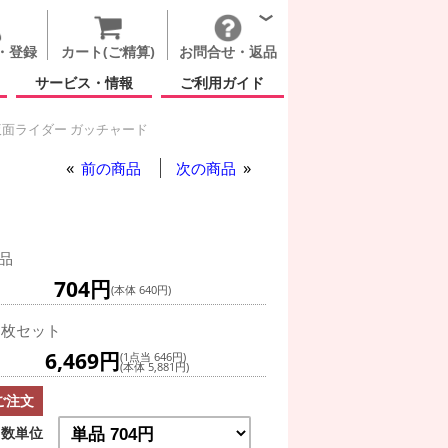
・登録
カート(ご精算)
お問合せ・返品
サービス・情報
ご利用ガイド
面ライダー ガッチャード
前の商品
次の商品
品
704円
(本体 640円)
0枚セット
6,469円
(1点当 646円)
(本体 5,881円)
ご注文
数単位