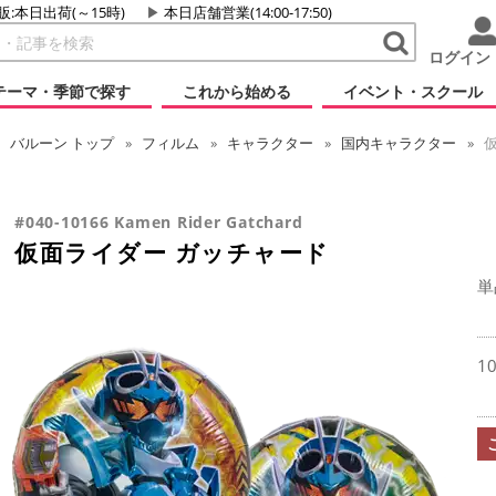
販:本日出荷(～15時)
本日店舗営業(14:00-17:50)
ログイン
テーマ・季節で探す
これから始める
イベント・スクール
バルーン
トップ
フィルム
キャラクター
国内キャラクター
仮
#040-10166 Kamen Rider Gatchard
仮面ライダー ガッチャード
単
1