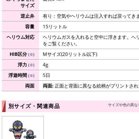
サイズ
逆止弁
有り：空気やヘリウムは注入すれば戻ってき
容量
15リットル
ヘリウム対応
ヘリウムガスを入れると空中に浮きます。ヘ
をご覧ください。
HIB区分
Mサイズ(20リットル以下)
(
※
)
浮力
4g
(
※
)
浮遊時間
5日
(
※
)
両面
両面:
正面と背面に異なる絵柄がプリントされ
サイズや色の異な
別サイズ・関連商品