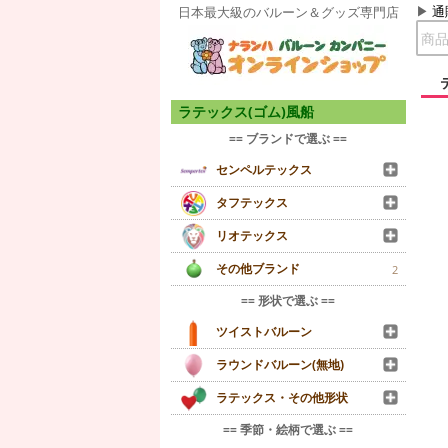
通
日本最大級のバルーン＆グッズ専門店
ラテックス(ゴム)風船
== ブランドで選ぶ ==
センペルテックス
タフテックス
リオテックス
その他ブランド
2
== 形状で選ぶ ==
ツイストバルーン
ラウンドバルーン(無地)
ラテックス・その他形状
== 季節・絵柄で選ぶ ==