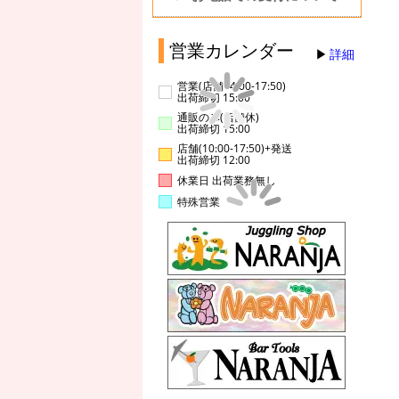
営業カレンダー
詳細
営業(店舗14:00-17:50)
出荷締切 15:00
通販のみ(店舗休)
出荷締切 15:00
店舗(10:00-17:50)+発送
出荷締切 12:00
休業日 出荷業務無し
特殊営業