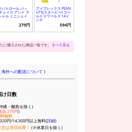
ウパトロール バッ
アイブレックス PEAN
 チェイス アンド マ
UTS(スヌーピー) ゴー
シャル ミニシェイ
ルドスワールズ 14イ
ンチ
279円
594円
た(ご購入された)商品一覧です。
すべて見る
(
海外への配送について
)
届け日数
(※沖縄・離島を除く)
品 275円
)
送料無料
20円/14,300円以上無料(
詳細
)
注文は当日出荷！
(※休業日を除く)