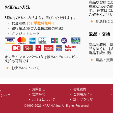
商品や契約に
在庫状況その
お支払い方法
す。 休業日に
ご確認くださ
3種のお支払い方法よりお選びいただけます。
配送料に
代金引換
代引手数料無料！
銀行振込(※ご入金確認後の発送)
クレジットカード
返品・交換
商品到着後、8
品を除く)。 
返品手続の後
オンラインメンバーの方は後払いでのコンビニ
返品・交
支払も可能です。
お支払いについて
お問合せ
会社案内
ハ
営業時間
ご利用ガイド
カンパニー
ご注文について
対応ブラウザ
©1999-2026 NARANJA Inc. All Rights Reserved.