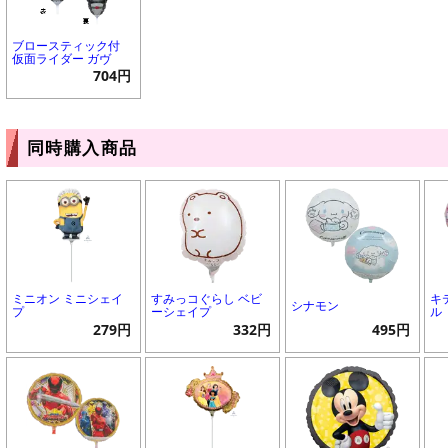
ブロースティック付
仮面ライダー ガヴ
704円
同時購入商品
ミニオン ミニシェイ
すみっコぐらし ベビ
キ
シナモン
プ
ーシェイプ
ル
279円
332円
495円