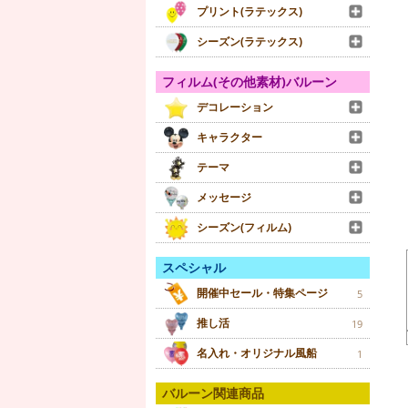
プリント(ラテックス)
シーズン(ラテックス)
フィルム(その他素材)バルーン
デコレーション
キャラクター
テーマ
メッセージ
シーズン(フィルム)
スペシャル
開催中セール・特集ページ
5
推し活
19
名入れ・オリジナル風船
1
バルーン関連商品