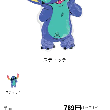
スティッチ
スティッチ
789円
単品
(本体 718円)