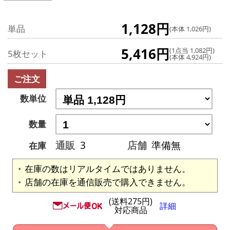
1,128円
単品
(本体 1,026円)
5,416円
(1点当 1,082円)
5枚セット
(本体 4,924円)
ご注文
数単位
数量
通販
3
店舗
準備無
在庫
在庫の数はリアルタイムではありません。
店舗の在庫を通信販売で購入できません。
(送料275円)
詳細
対応商品