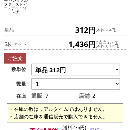
ー ワンダフル
ファースト バ
ースデイ 17イ
ンチ
312円
単品
(本体 284円)
1,436円
(1点当 287円)
5枚セット
(本体 1,306円)
ご注文
数単位
数量
通販
7
店舗
2
在庫
在庫の数はリアルタイムではありません。
店舗の在庫を通信販売で購入できません。
(送料275円)
詳細