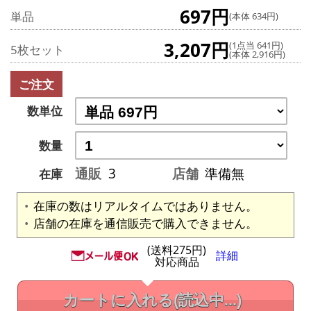
697円
単品
(本体 634円)
3,207円
(1点当 641円)
5枚セット
(本体 2,916円)
ご注文
数単位
数量
通販
3
店舗
準備無
在庫
在庫の数はリアルタイムではありません。
店舗の在庫を通信販売で購入できません。
(送料275円)
詳細
対応商品
カートに入れる
(読込中...)