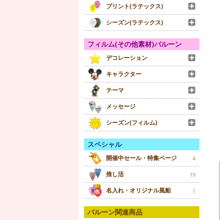
プリント(ラテックス)
シーズン(ラテックス)
フィルム(その他素材)バルーン
デコレーション
キャラクター
テーマ
メッセージ
シーズン(フィルム)
スペシャル
開催中セール・特集ページ
4
推し活
19
名入れ・オリジナル風船
1
バルーン関連商品