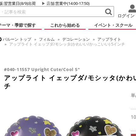
販:翌営業日(8/9)出荷
店舗
:営業中(14:00-17:50)
ログイン
テーマ・季節で探す
これから始める
イベント・スクール
バルーン
トップ
フィルム
デコレーション
アップライト
アップライト イェップダ/モシッタ(かわいい/かっこいい) 5インチ
バルーン
トップ
推し活
アップライト イェップダ/モシッタ(かわいい
バルーン
トップ
フィルム
メッセージ
その他メッセージ
アップライト イェップダ/モシッタ(かわいい/かっこいい) 5インチ
#040-11557 Upright Cute/Cool 5"
アップライト イェップダ/モシッタ(かわい
チ
単
1