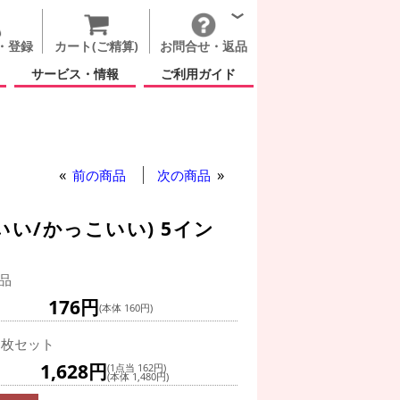
・登録
カート(ご精算)
お問合せ・返品
サービス・情報
ご利用ガイド
/かっこいい) 5インチ
前の商品
次の商品
い/かっこいい) 5イン
品
176円
(本体 160円)
0枚セット
1,628円
(1点当 162円)
(本体 1,480円)