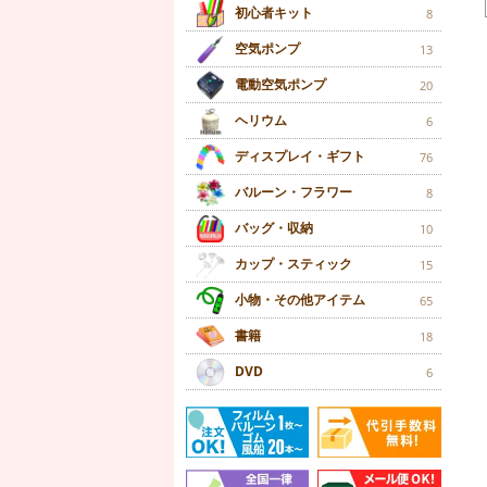
初心者キット
8
空気ポンプ
13
電動空気ポンプ
20
ヘリウム
6
ディスプレイ・ギフト
76
バルーン・フラワー
8
バッグ・収納
10
カップ・スティック
15
小物・その他アイテム
65
書籍
18
DVD
6