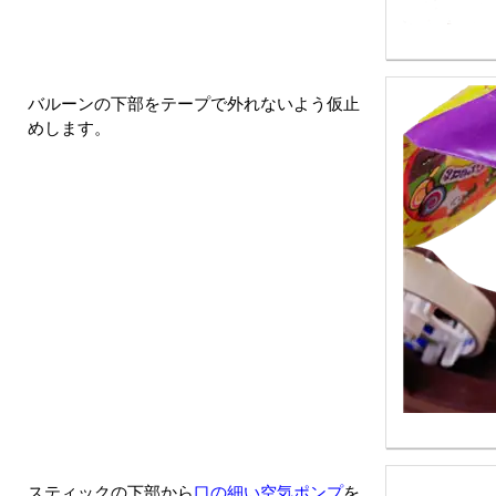
バルーンの下部をテープで外れないよう仮止
めします。
スティックの下部から
口の細い空気ポンプ
を