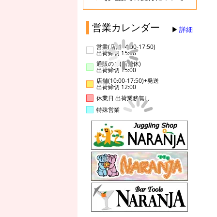
営業カレンダー
詳細
営業(店舗14:00-17:50)
出荷締切 15:00
通販のみ(店舗休)
出荷締切 15:00
店舗(10:00-17:50)+発送
出荷締切 12:00
休業日 出荷業務無し
特殊営業