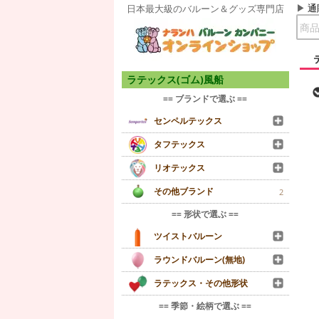
通
日本最大級のバルーン＆グッズ専門店
ラテックス(ゴム)風船
== ブランドで選ぶ ==
センペルテックス
タフテックス
リオテックス
その他ブランド
2
== 形状で選ぶ ==
ツイストバルーン
ラウンドバルーン(無地)
ラテックス・その他形状
== 季節・絵柄で選ぶ ==