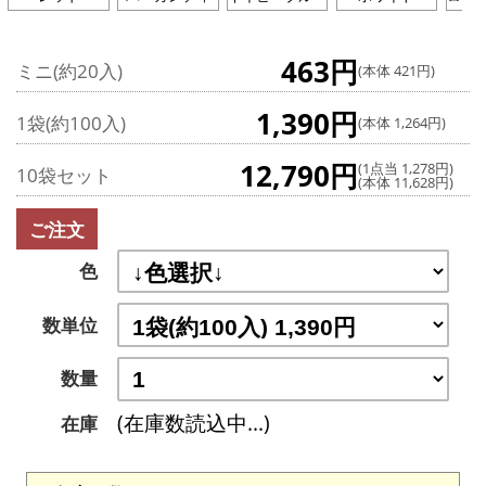
463円
ミニ(約20入)
(本体 421円)
1,390円
1袋(約100入)
(本体 1,264円)
12,790円
(1点当 1,278円)
10袋セット
(本体 11,628円)
ご注文
色
数単位
数量
(在庫数読込中...)
在庫